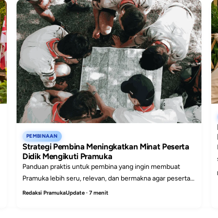
PEMBINAAN
Strategi Pembina Meningkatkan Minat Peserta
Didik Mengikuti Pramuka
Panduan praktis untuk pembina yang ingin membuat
Pramuka lebih seru, relevan, dan bermakna agar peserta
didik mau hadir, terlibat, dan bertahan.
Redaksi PramukaUpdate · 7 menit