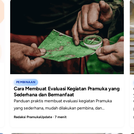
PEMBINAAN
Cara Membuat Evaluasi Kegiatan Pramuka yang
Sederhana dan Bermanfaat
Panduan praktis membuat evaluasi kegiatan Pramuka
yang sederhana, mudah dilakukan pembina, dan
bermanfaat untuk memperbaiki latihan berikutnya.
Redaksi PramukaUpdate · 7 menit