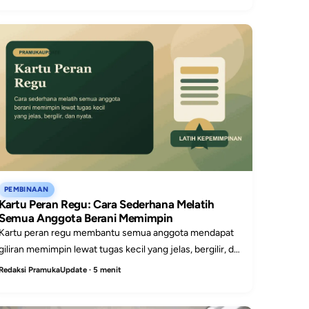
PEMBINAAN
Kartu Peran Regu: Cara Sederhana Melatih
Semua Anggota Berani Memimpin
Kartu peran regu membantu semua anggota mendapat
giliran memimpin lewat tugas kecil yang jelas, bergilir, dan
mudah dijalankan saat latihan.
Redaksi PramukaUpdate · 5 menit