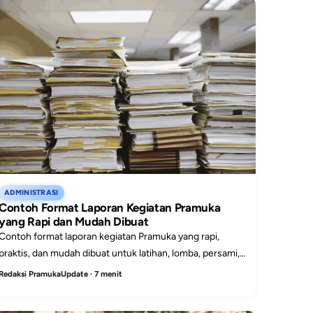
ADMINISTRASI
Contoh Format Laporan Kegiatan Pramuka
yang Rapi dan Mudah Dibuat
Contoh format laporan kegiatan Pramuka yang rapi,
praktis, dan mudah dibuat untuk latihan, lomba, persami,
bakti sosial, atau kegiatan gugus depan.
Redaksi PramukaUpdate · 7 menit