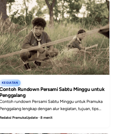
KEGIATAN
Contoh Rundown Persami Sabtu Minggu untuk
Penggalang
Contoh rundown Persami Sabtu Minggu untuk Pramuka
Penggalang lengkap dengan alur kegiatan, tujuan, tips
persiapan, dan catatan pembina.
Redaksi PramukaUpdate · 8 menit