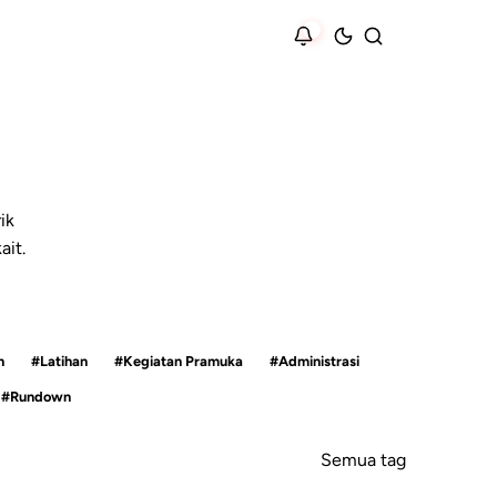
ik
ait.
h
#Latihan
#Kegiatan Pramuka
#Administrasi
#Rundown
Semua tag