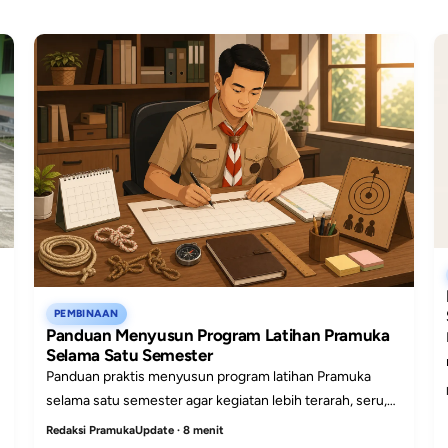
PEMBINAAN
Panduan Menyusun Program Latihan Pramuka
Selama Satu Semester
n
Panduan praktis menyusun program latihan Pramuka
selama satu semester agar kegiatan lebih terarah, seru,
dan mudah dijalankan oleh pembina di sekolah.
Redaksi PramukaUpdate · 8 menit