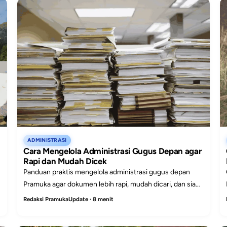
ADMINISTRASI
Cara Mengelola Administrasi Gugus Depan agar
Rapi dan Mudah Dicek
Panduan praktis mengelola administrasi gugus depan
Pramuka agar dokumen lebih rapi, mudah dicari, dan siap
digunakan saat kegiatan atau pemeriksaan.
Redaksi PramukaUpdate · 8 menit