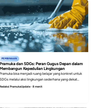
PEMBINAAN
Pramuka dan SDGs: Peran Gugus Depan dalam
Membangun Kepedulian Lingkungan
Pramuka bisa menjadi ruang belajar yang konkret untuk
SDGs melalui aksi lingkungan sederhana yang dekat
dengan kehidupan peserta didik di sekolah.
Redaksi PramukaUpdate · 8 menit