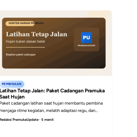
PEMBINAAN
Latihan Tetap Jalan: Paket Cadangan Pramuka
Saat Hujan
Paket cadangan latihan saat hujan membantu pembina
menjaga ritme kegiatan, melatih adaptasi regu, dan
memastikan latihan tetap bermakna meski pindah
Redaksi PramukaUpdate · 5 menit
tempat.