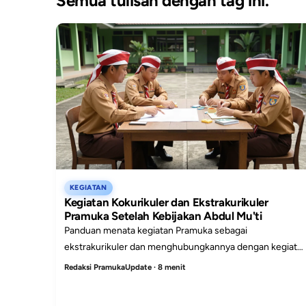
Semua tulisan dengan tag ini.
KEGIATAN
Kegiatan Kokurikuler dan Ekstrakurikuler
Pramuka Setelah Kebijakan Abdul Mu'ti
Panduan menata kegiatan Pramuka sebagai
ekstrakurikuler dan menghubungkannya dengan kegiata
kokurikuler secara tertib, aman, dan berpusat pada
Redaksi PramukaUpdate · 8 menit
peserta didik.