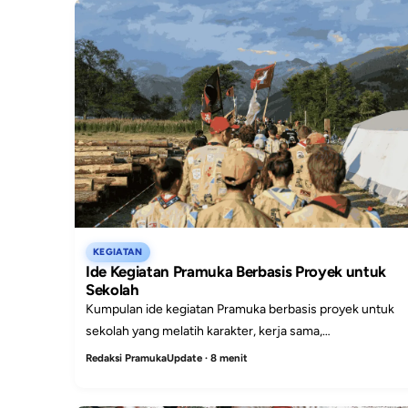
KEGIATAN
Ide Kegiatan Pramuka Berbasis Proyek untuk
Sekolah
Kumpulan ide kegiatan Pramuka berbasis proyek untuk
sekolah yang melatih karakter, kerja sama,
kepemimpinan, kepedulian lingkungan, dan keterampilan
Redaksi PramukaUpdate · 8 menit
hidup.