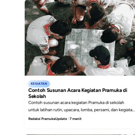
KEGIATAN
Contoh Susunan Acara Kegiatan Pramuka di
Sekolah
Contoh susunan acara kegiatan Pramuka di sekolah
untuk latihan rutin, upacara, lomba, persami, dan kegiatan
khusus yang mudah disesuaikan pembina.
Redaksi PramukaUpdate · 7 menit