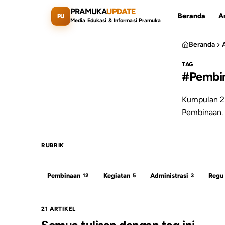
Lewati ke konten utama
PRAMUKA
UPDATE
Beranda
Ar
PU
Media Edukasi & Informasi Pramuka
Beranda
TAG
#Pembi
Cari artikel
Kumpulan 21
Pembinaan. 
RUBRIK
Pembinaan
Kegiatan
Administrasi
Regu
12
5
3
21 ARTIKEL