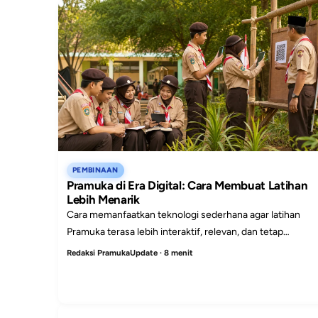
PEMBINAAN
Pramuka di Era Digital: Cara Membuat Latihan
Lebih Menarik
Cara memanfaatkan teknologi sederhana agar latihan
Pramuka terasa lebih interaktif, relevan, dan tetap
menjaga kekuatan pengalaman langsung.
Redaksi PramukaUpdate · 8 menit