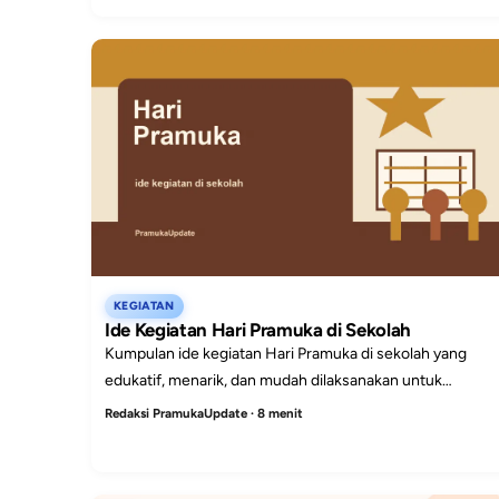
KEGIATAN
Ide Kegiatan Hari Pramuka di Sekolah
Kumpulan ide kegiatan Hari Pramuka di sekolah yang
edukatif, menarik, dan mudah dilaksanakan untuk
upacara, lomba, bakti sosial, dan proyek kreatif.
Redaksi PramukaUpdate · 8 menit