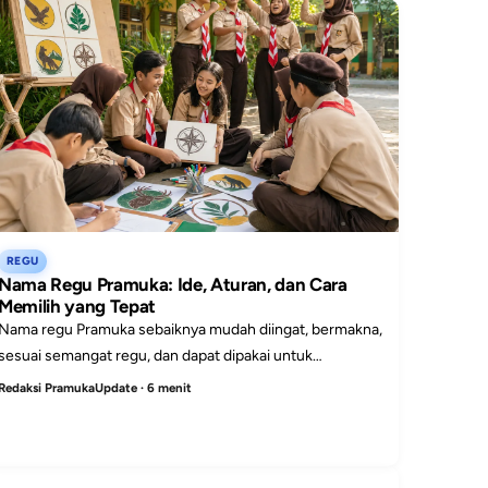
REGU
Nama Regu Pramuka: Ide, Aturan, dan Cara
Memilih yang Tepat
Nama regu Pramuka sebaiknya mudah diingat, bermakna,
sesuai semangat regu, dan dapat dipakai untuk
membangun identitas serta kekompakan.
Redaksi PramukaUpdate · 6 menit