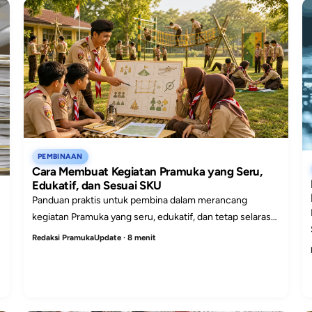
PEMBINAAN
Cara Membuat Kegiatan Pramuka yang Seru,
Edukatif, dan Sesuai SKU
Panduan praktis untuk pembina dalam merancang
kegiatan Pramuka yang seru, edukatif, dan tetap selaras
dengan SKU agar latihan terasa hidup dan terukur.
Redaksi PramukaUpdate · 8 menit