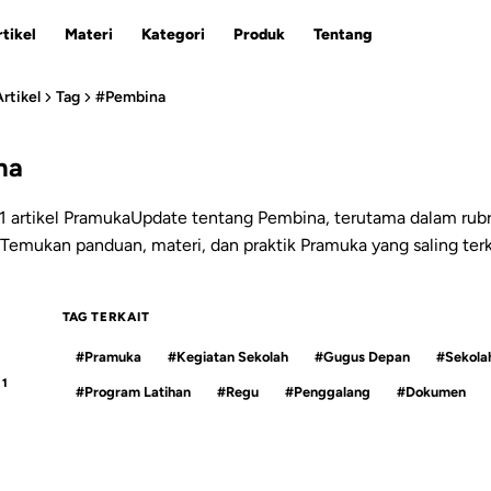
tikel
Materi
Kategori
Produk
Tentang
Artikel
Tag
#Pembina
na
ESC
 artikel PramukaUpdate tentang Pembina, terutama dalam rubr
Temukan panduan, materi, dan praktik Pramuka yang saling terk
TAG TERKAIT
#Pramuka
#Kegiatan Sekolah
#Gugus Depan
#Sekola
1
#Program Latihan
#Regu
#Penggalang
#Dokumen