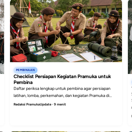
PEMBINAAN
Checklist Persiapan Kegiatan Pramuka untuk
Pembina
Daftar periksa lengkap untuk pembina agar persiapan
latihan, lomba, perkemahan, dan kegiatan Pramuka di
sekolah berjalan lebih rapi, aman, dan terarah.
Redaksi PramukaUpdate · 9 menit