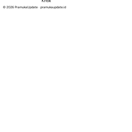
Kritik
© 2026 PramukaUpdate · pramukaupdate.id