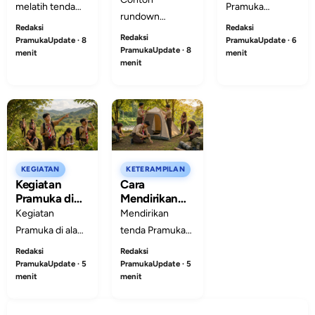
Penggalang
Sederhana
Pramuka
melatih tenda
Sabtu Minggu
Pramuka di
rundown
Penggalang
dan bivak
untuk
Redaksi
Redaksi
Sekolah
Persami Sabtu
Redaksi
Penggalang
melatih
sederhana
PramukaUpdate · 6
PramukaUpdate · 8
Minggu untuk
PramukaUpdate · 8
menit
menit
kemandirian,
Pramuka di
menit
Pramuka
kerja sama,
sekolah agar
Penggalang
kepemimpinan,
peserta lebih
lengkap dengan
kepedulian
terampil,
alur kegiatan,
lingkungan, dan
kompak, aman,
tujuan, tips
keterampilan
dan siap
persiapan, dan
hidup melalui
menghadapi
catatan
KEGIATAN
KETERAMPILAN
pengalaman
kegiatan
Kegiatan
Cara
pembina.
langsung di
lapangan.
Pramuka di
Mendirikan
alam.
Alam Terbuka
Tenda
Kegiatan
Mendirikan
Pramuka
Pramuka di alam
tenda Pramuka
terbuka melatih
melatih kerja
Redaksi
Redaksi
kemandirian,
sama, kerapian,
PramukaUpdate · 5
PramukaUpdate · 5
menit
menit
kerja sama,
keselamatan,
kepedulian
dan tanggung
lingkungan,
jawab regu saat