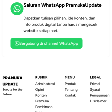
Saluran WhatsApp PramukaUpdate
keselamatan,
berkemah atau
dan
latihan lapangan.
keterampilan
Dapatkan tulisan pilihan, ide konten, dan
hidup peserta
info produk digital tanpa harus mengecek
didik.
website setiap hari.
Bergabung di channel WhatsApp
PRAMUKA
RUBRIK
MENU
LEGAL
Administrasi
Produk
Privasi
UPDATE
Opini
Tentang
Syarat
Scouts for the
Future.
Konten
Kontak
Penggunaan
Pramuka
Disclaimer
Pembinaan