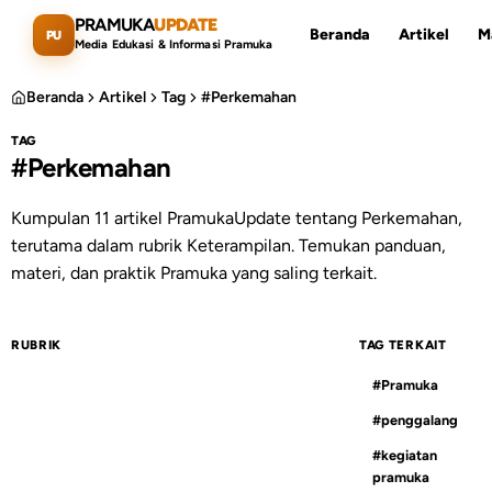
Lewati ke konten utama
PRAMUKA
UPDATE
Beranda
Artikel
M
PU
Media Edukasi & Informasi Pramuka
Beranda
Artikel
Tag
#Perkemahan
TAG
#Perkemahan
Cari artikel
ESC
Kumpulan 11 artikel PramukaUpdate tentang Perkemahan,
terutama dalam rubrik Keterampilan. Temukan panduan,
materi, dan praktik Pramuka yang saling terkait.
RUBRIK
TAG TERKAIT
#Pramuka
#penggalang
#kegiatan
pramuka