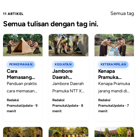
Semua tag
11 ARTIKEL
Semua tulisan dengan tag ini.
PERKEMAHAN
KEGIATAN
KETERAMPILAN
Cara
Jambore
Kenapa
Memasang
Daerah
Pramuka
Tenda:
Pramuka NTT
Jarang Mandi
Panduan praktis
Jambore Daerah
Kenapa Pramuka
Panduan
X Dimulai 27
di
cara memasang
Pramuka NTT X
jarang mandi di
Praktis dan
Juli di Bumi
Perkemahan?
tenda untuk
berlangsung 27
perkemahan?
Redaksi
Redaksi
Redaksi
Contoh
Perkemahan
Penjelasan
latihan Pramuka:
Juli sampai 2
Kenali alasan
PramukaUpdate · 9
PramukaUpdate · 8
PramukaUpdate · 7
Penerapan
Fatubena
dan Tips
menit
menit
menit
memilih lokasi,
Agustus 2026 di
yang sering
Menjaga
Kebersihan
membagi tugas,
Fatubena
muncul, risiko
memasang
dengan pesan
kebersihan, dan
rangka, pasak,
pembinaan
cara membuat