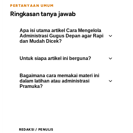
PERTANYAAN UMUM
Ringkasan tanya jawab
Apa isi utama artikel Cara Mengelola
Administrasi Gugus Depan agar Rapi
dan Mudah Dicek?
Untuk siapa artikel ini berguna?
Panduan praktis mengelola administrasi
gugus depan Pramuka agar dokumen
Bagaimana cara memakai materi ini
lebih rapi, mudah dicari, dan siap
Artikel ini berguna untuk pembina
dalam latihan atau administrasi
digunakan saat kegiatan atau
Pramuka?
Pramuka, peserta didik, pengurus gugus
pemeriksaan.
depan, dan pembaca yang
membutuhkan rujukan praktis tentang
Gunakan daftar isi untuk memilih bagian
administrasi.
yang paling relevan, lalu jadikan poin-
poin utamanya sebagai bahan diskusi,
REDAKSI / PENULIS
catatan pembinaan, atau rujukan saat