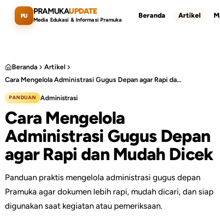
Lewati ke konten utama
PRAMUKA
UPDATE
Beranda
Artikel
M
PU
Media Edukasi & Informasi Pramuka
Beranda
Artikel
Cara Mengelola Administrasi Gugus Depan agar Rapi dan Mudah Dicek
Cari artikel
ESC
Administrasi
PANDUAN
Cara Mengelola
Administrasi Gugus Depan
agar Rapi dan Mudah Dicek
Panduan praktis mengelola administrasi gugus depan
Pramuka agar dokumen lebih rapi, mudah dicari, dan siap
digunakan saat kegiatan atau pemeriksaan.