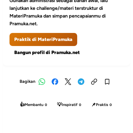
Gunakan administrasi sebagai bahan awal, lalu
lanjutkan ke challenge/materi terstruktur di
MateriPramuka dan simpan pencapaianmu di
Pramuka.net.
Praktik di MateriPramuka
Bangun profil di Pramuka.net
Bagikan
👍
💡
📌
Membantu
Inspiratif
Praktis
0
0
0