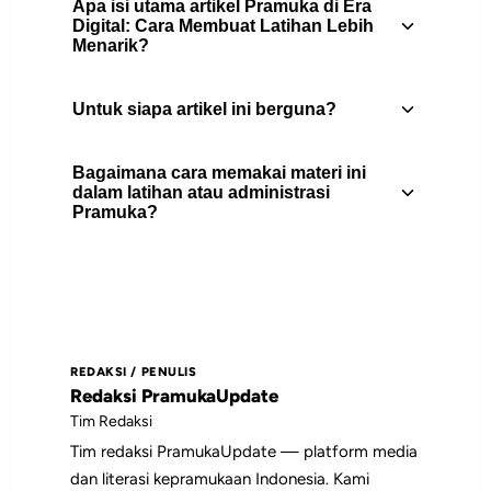
Apa isi utama artikel Pramuka di Era
Digital: Cara Membuat Latihan Lebih
Menarik?
Untuk siapa artikel ini berguna?
Pelajari cara membuat latihan Pramuka
lebih menarik di era digital dengan QR
Bagaimana cara memakai materi ini
code, kuis online, video pendek, dan
Artikel ini berguna untuk pembina
dalam latihan atau administrasi
kegiatan yang tetap aktif.
Pramuka?
Pramuka, peserta didik, pengurus gugus
depan, dan pembaca yang
membutuhkan rujukan praktis tentang
Gunakan daftar isi untuk memilih bagian
pembinaan.
yang paling relevan, lalu jadikan poin-
poin utamanya sebagai bahan diskusi,
REDAKSI / PENULIS
catatan pembinaan, atau rujukan saat
Redaksi PramukaUpdate
menyiapkan kegiatan.
Tim Redaksi
Tim redaksi PramukaUpdate — platform media
dan literasi kepramukaan Indonesia. Kami