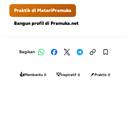
Praktik di MateriPramuka
Bangun profil di Pramuka.net
Bagikan
👍
💡
📌
Membantu
Inspiratif
Praktis
0
0
0