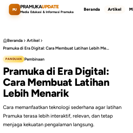
Lewati ke konten utama
PRAMUKA
UPDATE
Beranda
Artikel
M
PU
Media Edukasi & Informasi Pramuka
Beranda
Artikel
Pramuka di Era Digital: Cara Membuat Latihan Lebih Menarik
Cari artikel
ESC
Pembinaan
PANDUAN
Pramuka di Era Digital:
Cara Membuat Latihan
Lebih Menarik
Cara memanfaatkan teknologi sederhana agar latihan
Pramuka terasa lebih interaktif, relevan, dan tetap
menjaga kekuatan pengalaman langsung.