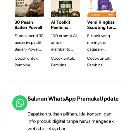
30 Pesan
AI Toolkit
Versi Ringkas
Baden Powell
Pembina
Scouting for
Pramuka: 100
Boys
E-book berisi 30
100 prompt AI
E-book yang
Prompt AI
pesan inspiratif
untuk
meringkas
Siap Pakai
Baden-Powell
membantu
gagasan-
yang
Pembina
gagasan inti
Cocok untuk:
Cocok untuk:
Cocok untuk:
dikembangkan
Pramuka lebih
Baden-Powell
Pembina
Pembina
Pembina
menjadi bahan
cepat, rapi, dan
dari buku
Pramuka,
Pramuka,
Pramuka,
refleksi dan
produktif —
Scouting for
peserta didik,
pengurus
pelatih, pembina
panduan
mulai dari surat-
Boys ke dalam
Dewan
gudep, Dewan
satuan, penegak
implementasi
menyurat,
format modern,
Ambalan,
Kerja, dan siapa
laksana,
untuk Pramuka
laporan
praktis, dan
Saluran WhatsApp PramukaUpdate
Dewan Racana,
saja yang ingin
pandega, dan
Indonesia saat
kegiatan,
relevan dengan
Gudep, Kwartir,
menggunakan
seluruh peminat
ini.
kalender
Pramuka masa
pelatih, dan
AI untuk
sejarah serta
Dapatkan tulisan pilihan, ide konten, dan
konten, hingga
kini.
pegiat
mempercepat
metodologi
info produk digital tanpa harus mengecek
proposal
pendidikan
pekerjaan
kepramukaan.
website setiap hari.
kegiatan.