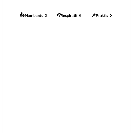
👍
💡
📌
Membantu
Inspiratif
Praktis
0
0
0