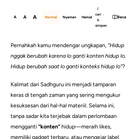
/
cari ·
A
A
A
Baca
Normal
Nyaman
Hemat
b
simpan
Pernahkah kamu mendengar ungkapan,
“Hidup
nggak berubah karena lo ganti konten hidup lo.
Hidup berubah saat lo ganti konteks hidup lo”
?
Kalimat dari Sadhguru ini menjadi tamparan
keras di tengah zaman yang sering mengukur
kesuksesan dari hal-hal materiil. Selama ini,
tanpa sadar kita terjebak dalam perlombaan
mengganti
“konten”
hidup—meraih likes,
memiliki gadget terbaru, atau mengejar label