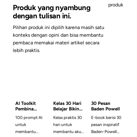
produk
Produk yang nyambung
dengan tulisan ini.
Pilihan produk ini dipilih karena masih satu
konteks dengan opini dan bisa membantu
pembaca memakai materi artikel secara
lebih praktis.
AI Toolkit
Kelas 30 Hari
30 Pesan
Pembina
Belajar Bikin
Baden Powell
Pramuka: 100
Konten &
100 prompt AI
Kelas praktis 30
E-book berisi 30
Prompt AI
Mengelola
untuk
hari untuk
pesan inspiratif
Siap Pakai
Media Sosial
Pramuka
membantu
membantu akun
Baden-Powell