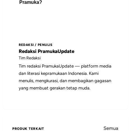
manfaatnya.
Pramuka?
Pramuka, peserta didik, pengurus gugus
depan, dan pembaca yang
membutuhkan rujukan praktis tentang
Gunakan daftar isi untuk memilih bagian
opini.
yang paling relevan, lalu jadikan poin-
poin utamanya sebagai bahan diskusi,
REDAKSI / PENULIS
catatan pembinaan, atau rujukan saat
Redaksi PramukaUpdate
menyiapkan kegiatan.
Tim Redaksi
Tim redaksi PramukaUpdate — platform media
dan literasi kepramukaan Indonesia. Kami
menulis, mengkurasi, dan membagikan gagasan
yang membuat gerakan tetap muda.
Semua
PRODUK TERKAIT