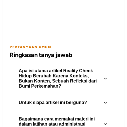
PERTANYAAN UMUM
Ringkasan tanya jawab
Apa isi utama artikel Reality Check:
Hidup Berubah Karena Konteks,
Bukan Konten, Sebuah Refleksi dari
Bumi Perkemahan?
Untuk siapa artikel ini berguna?
Panduan lengkap Reality Check: Hidup
Berubah Karena Konteks untuk anggota
Bagaimana cara memakai materi ini
Pramuka. Simak penjelasan, tips, dan
Artikel ini berguna untuk pembina
dalam latihan atau administrasi