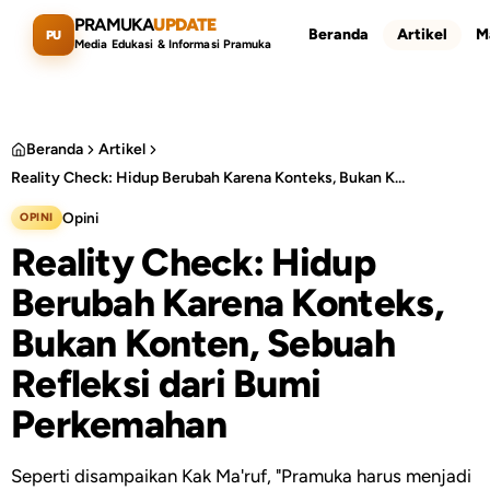
Lewati ke konten utama
PRAMUKA
UPDATE
Beranda
Artikel
M
PU
Media Edukasi & Informasi Pramuka
Beranda
Artikel
Reality Check: Hidup Berubah Karena Konteks, Bukan Konten, Sebuah Refleksi dari Bumi Perkemahan
Cari artikel
ESC
Opini
OPINI
Reality Check: Hidup
Berubah Karena Konteks,
Bukan Konten, Sebuah
Refleksi dari Bumi
Perkemahan
Seperti disampaikan Kak Ma'ruf, "Pramuka harus menjadi