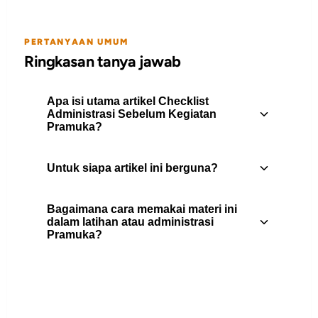
PERTANYAAN UMUM
Ringkasan tanya jawab
Apa isi utama artikel Checklist
Administrasi Sebelum Kegiatan
Pramuka?
Untuk siapa artikel ini berguna?
Daftar sederhana yang membantu
pembina dan panitia menyiapkan
Bagaimana cara memakai materi ini
kegiatan tanpa kehilangan hal-hal
Artikel ini berguna untuk pembina
dalam latihan atau administrasi
penting di menit akhir.
Pramuka?
Pramuka, peserta didik, pengurus gugus
depan, dan pembaca yang
membutuhkan rujukan praktis tentang
Gunakan daftar isi untuk memilih bagian
administrasi.
yang paling relevan, lalu jadikan poin-