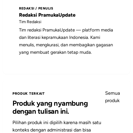
poin utamanya sebagai bahan diskusi,
REDAKSI / PENULIS
catatan pembinaan, atau rujukan saat
Redaksi PramukaUpdate
menyiapkan kegiatan.
Tim Redaksi
Tim redaksi PramukaUpdate — platform media
dan literasi kepramukaan Indonesia. Kami
menulis, mengkurasi, dan membagikan gagasan
yang membuat gerakan tetap muda.
Semua
PRODUK TERKAIT
produk
Produk yang nyambung
dengan tulisan ini.
Pilihan produk ini dipilih karena masih satu
konteks dengan administrasi dan bisa