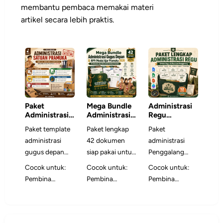
membantu pembaca memakai materi
artikel secara lebih praktis.
Paket
Mega Bundle
Administrasi
Administrasi
Administrasi
Regu
Satuan
Gugus Depan
Penggalang
Paket template
Paket lengkap
Paket
Pramuka
& RPP/Modul
administrasi
42 dokumen
administrasi
Ajar Pramuka
2026
gugus depan
siap pakai untuk
Penggalang
siap edit untuk
Pembina
berisi 17
Cocok untuk:
Cocok untuk:
Cocok untuk:
membuat
Pramuka —
dokumen siap
Pembina
Pembina
Pembina
program kerja,
mencakup
pakai untuk
Pramuka,
Pramuka,
Penggalang,
pelaporan,
RPP/Modul Ajar,
membantu
pengurus
pengurus gugus
Pinru, Wapinru,
persuratan, data
program kerja,
Pembina, Pinru,
gudep,
depan,
Dewan
anggota, dan
surat, buku kas,
Wapinru, dan