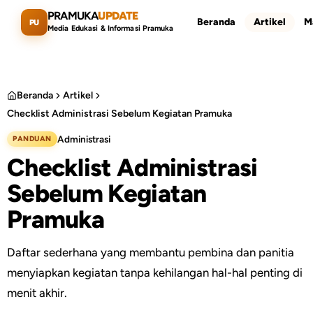
Lewati ke konten utama
PRAMUKA
UPDATE
Beranda
Artikel
M
PU
Media Edukasi & Informasi Pramuka
Beranda
Artikel
Checklist Administrasi Sebelum Kegiatan Pramuka
Cari artikel
ESC
Administrasi
PANDUAN
Checklist Administrasi
Sebelum Kegiatan
Pramuka
Daftar sederhana yang membantu pembina dan panitia
menyiapkan kegiatan tanpa kehilangan hal-hal penting di
menit akhir.