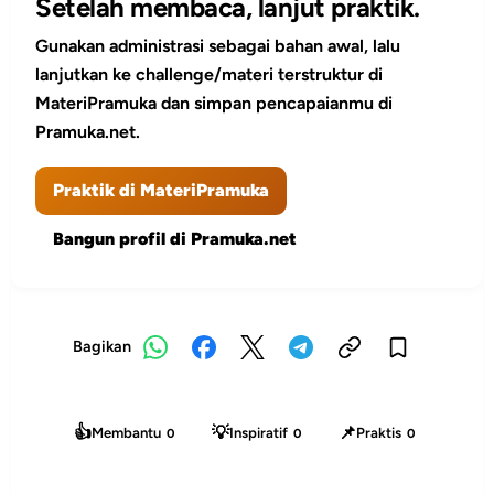
Setelah membaca, lanjut praktik.
Gunakan administrasi sebagai bahan awal, lalu
lanjutkan ke challenge/materi terstruktur di
MateriPramuka dan simpan pencapaianmu di
Pramuka.net.
Praktik di MateriPramuka
Bangun profil di Pramuka.net
Bagikan
👍
💡
📌
Membantu
Inspiratif
Praktis
0
0
0