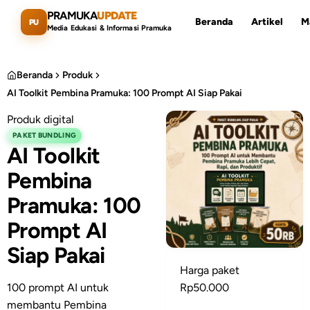
Lewati ke konten utama
PRAMUKA
UPDATE
Beranda
Artikel
M
PU
Media Edukasi & Informasi Pramuka
Beranda
Produk
AI Toolkit Pembina Pramuka: 100 Prompt AI Siap Pakai
Produk digital
Cari artikel
ESC
PAKET BUNDLING
AI Toolkit
Pembina
Pramuka: 100
Prompt AI
Siap Pakai
Harga paket
100 prompt AI untuk
Rp50.000
membantu Pembina