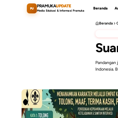
Lewati ke konten utama
PRAMUKA
UPDATE
Beranda
Ar
PU
Media Edukasi & Informasi Pramuka
Beranda
KOLOM OPI
Suar
Cari artikel
Pandangan j
Indonesia. B