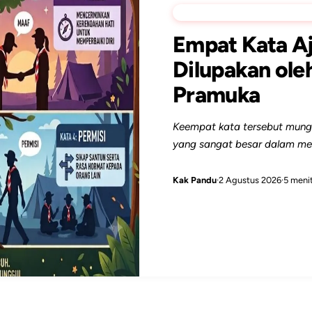
OPINI
Empat Kata Aj
Dilupakan ole
Pramuka
Keempat kata tersebut mungk
yang sangat besar dalam m
Kak Pandu
·
2 Agustus 2026
·
5 meni