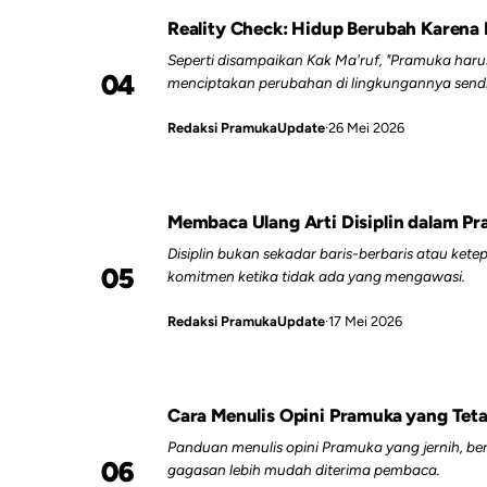
Reality Check: Hidup Berubah Karena 
Seperti disampaikan Kak Ma'ruf, "Pramuka haru
04
menciptakan perubahan di lingkungannya sendir
Redaksi PramukaUpdate
·
26 Mei 2026
Membaca Ulang Arti Disiplin dalam P
Disiplin bukan sekadar baris-berbaris atau k
05
komitmen ketika tidak ada yang mengawasi.
Redaksi PramukaUpdate
·
17 Mei 2026
Cara Menulis Opini Pramuka yang Tet
Panduan menulis opini Pramuka yang jernih, ber
06
gagasan lebih mudah diterima pembaca.