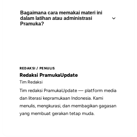
melatih kemandirian, kerja sama,
Bagaimana cara memakai materi ini
kepemimpinan, kepedulian lingkungan,
Artikel ini berguna untuk pembina
dalam latihan atau administrasi
dan keterampilan hidup melalui
Pramuka?
Pramuka, peserta didik, pengurus gugus
pengalaman langsung di alam.
depan, dan pembaca yang
membutuhkan rujukan praktis tentang
Gunakan daftar isi untuk memilih bagian
keterampilan.
yang paling relevan, lalu jadikan poin-
poin utamanya sebagai bahan diskusi,
REDAKSI / PENULIS
catatan pembinaan, atau rujukan saat
Redaksi PramukaUpdate
menyiapkan kegiatan.
Tim Redaksi
Tim redaksi PramukaUpdate — platform media
dan literasi kepramukaan Indonesia. Kami
menulis, mengkurasi, dan membagikan gagasan
yang membuat gerakan tetap muda.