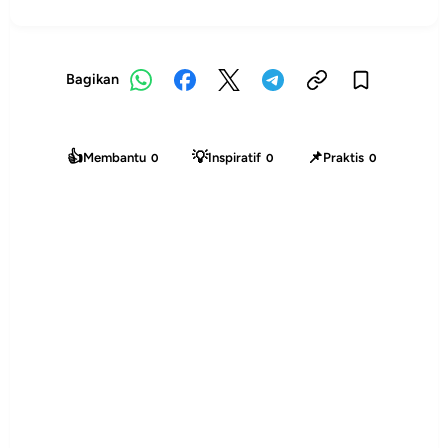
Bagikan
👍
💡
📌
Membantu
Inspiratif
Praktis
0
0
0