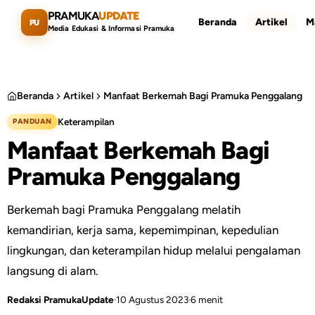
Lewati ke konten utama
PRAMUKA
UPDATE
Beranda
Artikel
M
PU
Media Edukasi & Informasi Pramuka
Beranda
Artikel
Manfaat Berkemah Bagi Pramuka Penggalang
Keterampilan
PANDUAN
Cari artikel
ESC
Manfaat Berkemah Bagi
Pramuka Penggalang
Berkemah bagi Pramuka Penggalang melatih
kemandirian, kerja sama, kepemimpinan, kepedulian
lingkungan, dan keterampilan hidup melalui pengalaman
langsung di alam.
Redaksi PramukaUpdate
·
10 Agustus 2023
·
6 menit