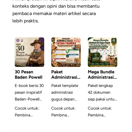
konteks dengan opini dan bisa membantu
pembaca memakai materi artikel secara
lebih praktis.
30 Pesan
Paket
Mega Bundle
Baden Powell
Administrasi
Administrasi
Satuan
Gugus Depan
E-book berisi 30
Paket template
Paket lengkap
Pramuka
& RPP/Modul
pesan inspiratif
administrasi
42 dokumen
Ajar Pramuka
2026
Baden-Powell
gugus depan
siap pakai untuk
yang
siap edit untuk
Pembina
Cocok untuk:
Cocok untuk:
Cocok untuk:
dikembangkan
membuat
Pramuka —
Pembina
Pembina
Pembina
menjadi bahan
program kerja,
mencakup
Pramuka,
Pramuka,
Pramuka,
refleksi dan
pelaporan,
RPP/Modul Ajar,
peserta didik,
pengurus
pengurus gugus