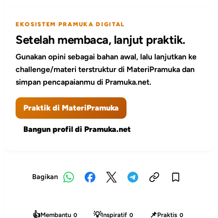
EKOSISTEM PRAMUKA DIGITAL
Setelah membaca, lanjut praktik.
Gunakan opini sebagai bahan awal, lalu lanjutkan ke
challenge/materi terstruktur di MateriPramuka dan
simpan pencapaianmu di Pramuka.net.
Praktik di MateriPramuka
Bangun profil di Pramuka.net
Bagikan
👍
💡
📌
Membantu
Inspiratif
Praktis
0
0
0