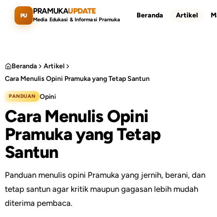
Lewati ke konten utama
PRAMUKA
UPDATE
Beranda
Artikel
M
PU
Media Edukasi & Informasi Pramuka
Beranda
Artikel
Cara Menulis Opini Pramuka yang Tetap Santun
Cari artikel
ESC
Opini
PANDUAN
Cara Menulis Opini
Pramuka yang Tetap
Santun
Panduan menulis opini Pramuka yang jernih, berani, dan
tetap santun agar kritik maupun gagasan lebih mudah
diterima pembaca.