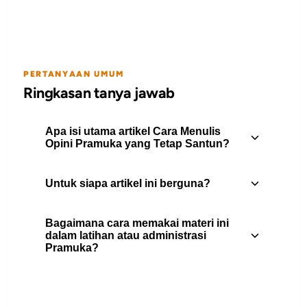
PERTANYAAN UMUM
Ringkasan tanya jawab
Apa isi utama artikel Cara Menulis
Opini Pramuka yang Tetap Santun?
Untuk siapa artikel ini berguna?
Panduan praktis menulis opini Pramuka
yang santun: mulai dari menentukan
Bagaimana cara memakai materi ini
masalah, menyusun argumen, menjaga
Artikel ini berguna untuk pembina
dalam latihan atau administrasi
etika kritik, hingga memberi solusi.
Pramuka?
Pramuka, peserta didik, pengurus gugus
depan, dan pembaca yang
membutuhkan rujukan praktis tentang
Gunakan daftar isi untuk memilih bagian
opini.