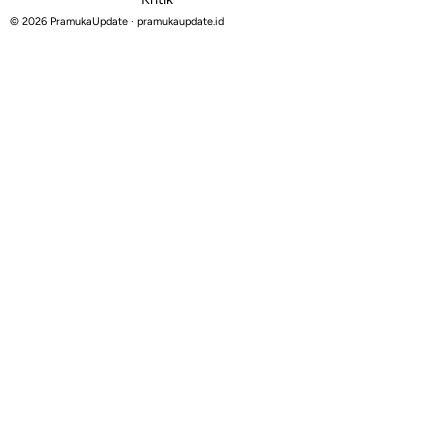
© 2026 PramukaUpdate · pramukaupdate.id