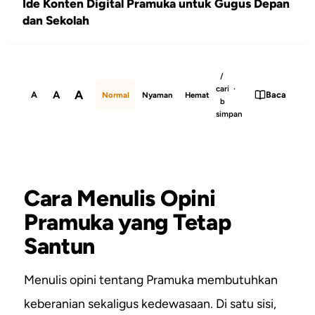
Ide Konten Digital Pramuka untuk Gugus Depan
dan Sekolah
/
cari ·
A
A
A
Baca
Normal
Nyaman
Hemat
b
simpan
Cara Menulis Opini
Pramuka yang Tetap
Santun
Menulis opini tentang Pramuka membutuhkan
keberanian sekaligus kedewasaan. Di satu sisi,