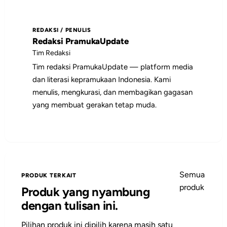
yang paling relevan, lalu jadikan poin-
poin utamanya sebagai bahan diskusi,
REDAKSI / PENULIS
catatan pembinaan, atau rujukan saat
Redaksi PramukaUpdate
menyiapkan kegiatan.
Tim Redaksi
Tim redaksi PramukaUpdate — platform media
dan literasi kepramukaan Indonesia. Kami
menulis, mengkurasi, dan membagikan gagasan
yang membuat gerakan tetap muda.
Semua
PRODUK TERKAIT
produk
Produk yang nyambung
dengan tulisan ini.
Pilihan produk ini dipilih karena masih satu