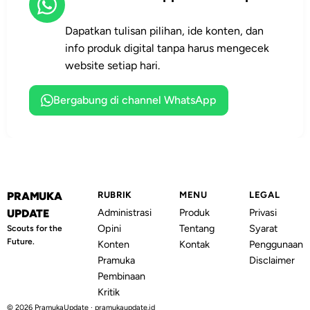
mudah diterima
pembaca.
Dapatkan tulisan pilihan, ide konten, dan
info produk digital tanpa harus mengecek
website setiap hari.
Bergabung di channel WhatsApp
PRAMUKA
RUBRIK
MENU
LEGAL
Administrasi
Produk
Privasi
UPDATE
Opini
Tentang
Syarat
Scouts for the
Future.
Konten
Kontak
Penggunaan
Pramuka
Disclaimer
Pembinaan
Kritik
© 2026 PramukaUpdate · pramukaupdate.id