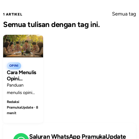
Semua tag
1 ARTIKEL
Semua tulisan dengan tag ini.
OPINI
Cara Menulis
Opini
Pramuka
Panduan
yang Tetap
menulis opini
Santun
Pramuka yang
Redaksi
jernih, berani,
PramukaUpdate · 8
menit
dan tetap santun
agar kritik
maupun
Saluran WhatsApp PramukaUpdate
gagasan lebih