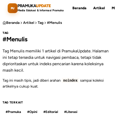
Lewati ke konten utama
PRAMUKA
UPDATE
Beranda
Artikel
M
PU
Media Edukasi & Informasi Pramuka
Beranda
Artikel
Tag
#Menulis
TAG
#Menulis
Cari artikel
ESC
Tag Menulis memiliki 1 artikel di PramukaUpdate. Halaman
ini tetap tersedia untuk navigasi pembaca, tetapi tidak
diprioritaskan untuk indeks pencarian karena koleksinya
masih kecil.
Tag ini masih tipis, jadi diberi arahan
sampai koleksi
noindex
artikelnya cukup kuat.
TAG TERKAIT
#Pramuka
#Opini
#Editorial
#Literasi