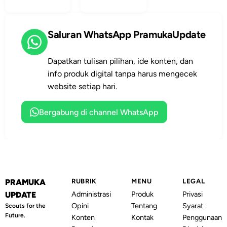
dan
jejak latihan,
Bermanfaat
sederhana,
melihat progres,
mudah dilakukan
dan menjaga
Saluran WhatsApp PramukaUpdate
pembina, dan
kebiasaan
bermanfaat
belajar tetap
untuk
Dapatkan tulisan pilihan, ide konten, dan
terasa nyata.
memperbaiki
info produk digital tanpa harus mengecek
latihan
website setiap hari.
berikutnya.
Bergabung di channel WhatsApp
PRAMUKA
RUBRIK
MENU
LEGAL
Administrasi
Produk
Privasi
UPDATE
Opini
Tentang
Syarat
Scouts for the
Future.
Konten
Kontak
Penggunaan