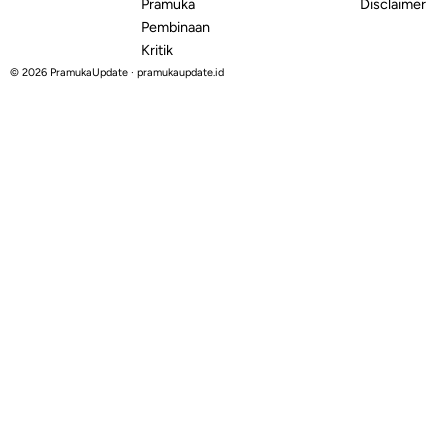
Pramuka
Disclaimer
Pembinaan
Kritik
© 2026 PramukaUpdate · pramukaupdate.id