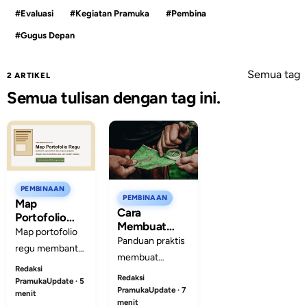
#Evaluasi
#Kegiatan Pramuka
#Pembina
#Gugus Depan
Semua tag
2 ARTIKEL
Semua tulisan dengan tag ini.
PEMBINAAN
PEMBINAAN
Map
Cara
Portofolio
Membuat
Regu: Cara
Map portofolio
Evaluasi
Panduan praktis
Sederhana
regu membantu
Kegiatan
membuat
Merekam
pembina dan
Pramuka
Redaksi
Jejak Latihan
evaluasi
Redaksi
yang
peserta didik
PramukaUpdate · 5
dan Progres
kegiatan
PramukaUpdate · 7
Sederhana
menit
menyimpan
Anggota
menit
Pramuka yang