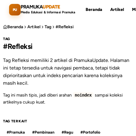
Lewati ke konten utama
PRAMUKA
UPDATE
Beranda
Artikel
M
PU
Media Edukasi & Informasi Pramuka
Beranda
Artikel
Tag
#Refleksi
TAG
#Refleksi
Cari artikel
ESC
Tag Refleksi memiliki 2 artikel di PramukaUpdate. Halaman
ini tetap tersedia untuk navigasi pembaca, tetapi tidak
diprioritaskan untuk indeks pencarian karena koleksinya
masih kecil.
Tag ini masih tipis, jadi diberi arahan
sampai koleksi
noindex
artikelnya cukup kuat.
TAG TERKAIT
#Pramuka
#Pembinaan
#Regu
#Portofolio