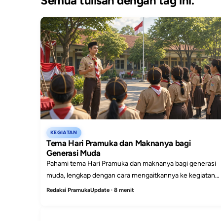
Semua tulisan dengan tag ini.
KEGIATAN
Tema Hari Pramuka dan Maknanya bagi
Generasi Muda
Pahami tema Hari Pramuka dan maknanya bagi generasi
muda, lengkap dengan cara mengaitkannya ke kegiatan
sekolah, pembinaan karakter, dan program gugus depan.
Redaksi PramukaUpdate · 8 menit