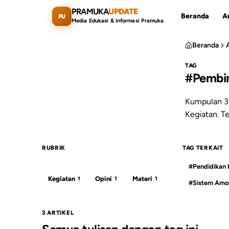
Lewati ke konten utama
PRAMUKA
UPDATE
Beranda
Ar
PU
Media Edukasi & Informasi Pramuka
Beranda
TAG
#Pembin
Cari artikel
Kumpulan 3 
Kegiatan. T
RUBRIK
TAG TERKAIT
#Pendidikan
Kegiatan
Opini
Materi
1
1
1
#Sistem Amo
3 ARTIKEL