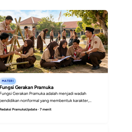
MATERI
Fungsi Gerakan Pramuka
Fungsi Gerakan Pramuka adalah menjadi wadah
pendidikan nonformal yang membentuk karakter,
keterampilan hidup, kepemimpinan, dan kepedulian sosial
Redaksi PramukaUpdate · 7 menit
peserta didik.