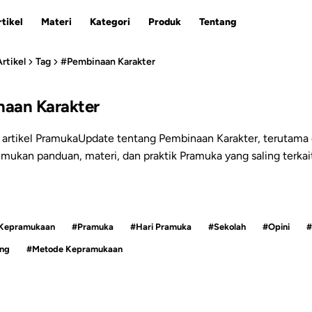
tikel
Materi
Kategori
Produk
Tentang
Artikel
Tag
#Pembinaan Karakter
aan Karakter
ESC
artikel PramukaUpdate tentang Pembinaan Karakter, terutama 
emukan panduan, materi, dan praktik Pramuka yang saling terkait
 Kepramukaan
#Pramuka
#Hari Pramuka
#Sekolah
#Opini
#
ng
#Metode Kepramukaan