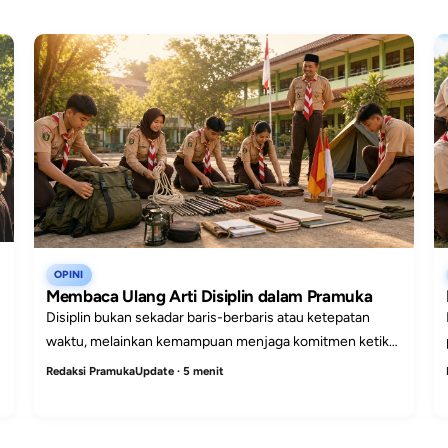
OPINI
Membaca Ulang Arti Disiplin dalam Pramuka
Disiplin bukan sekadar baris-berbaris atau ketepatan
waktu, melainkan kemampuan menjaga komitmen ketika
tidak ada yang mengawasi.
Redaksi PramukaUpdate · 5 menit