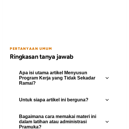
PERTANYAAN UMUM
Ringkasan tanya jawab
Apa isi utama artikel Menyusun
Program Kerja yang Tidak Sekadar
Ramai?
Untuk siapa artikel ini berguna?
Cara memilih kegiatan yang benar-benar
menumbuhkan, bukan cuma memenuhi
Bagaimana cara memakai materi ini
kalender.
Artikel ini berguna untuk pembina
dalam latihan atau administrasi
Pramuka?
Pramuka, peserta didik, pengurus gugus