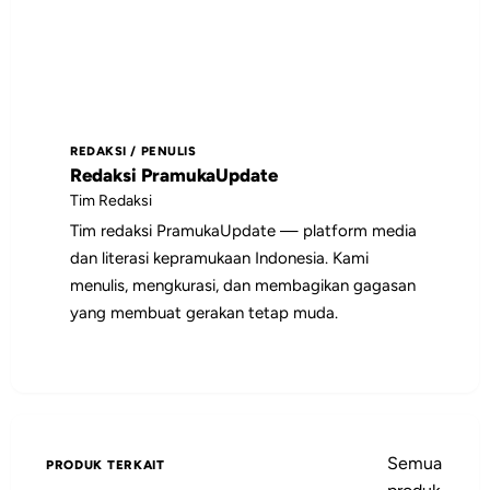
depan, dan pembaca yang
membutuhkan rujukan praktis tentang
Gunakan daftar isi untuk memilih bagian
pembinaan.
yang paling relevan, lalu jadikan poin-
poin utamanya sebagai bahan diskusi,
REDAKSI / PENULIS
catatan pembinaan, atau rujukan saat
Redaksi PramukaUpdate
menyiapkan kegiatan.
Tim Redaksi
Tim redaksi PramukaUpdate — platform media
dan literasi kepramukaan Indonesia. Kami
menulis, mengkurasi, dan membagikan gagasan
yang membuat gerakan tetap muda.
Semua
PRODUK TERKAIT