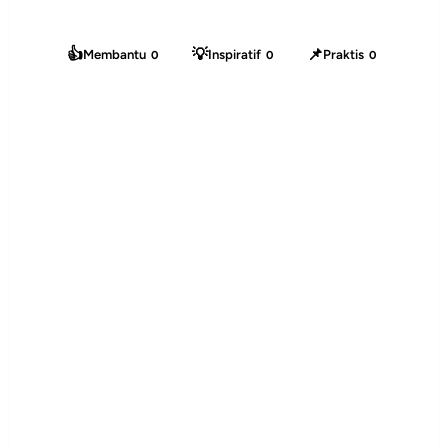
👍
💡
📌
Membantu
Inspiratif
Praktis
0
0
0