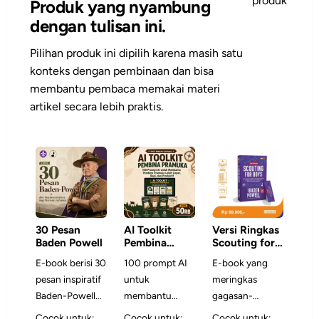
produk
Produk yang nyambung
dengan tulisan ini.
Pilihan produk ini dipilih karena masih satu
konteks dengan pembinaan dan bisa
membantu pembaca memakai materi
artikel secara lebih praktis.
30 Pesan
AI Toolkit
Versi Ringkas
Baden Powell
Pembina
Scouting for
Pramuka: 100
Boys
E-book berisi 30
100 prompt AI
E-book yang
Prompt AI
pesan inspiratif
untuk
meringkas
Siap Pakai
Baden-Powell
membantu
gagasan-
yang
Pembina
gagasan inti
Cocok untuk:
Cocok untuk:
Cocok untuk: