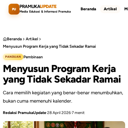
Lewati ke konten utama
PRAMUKA
UPDATE
Beranda
Artikel
M
PU
Media Edukasi & Informasi Pramuka
Beranda
Artikel
Menyusun Program Kerja yang Tidak Sekadar Ramai
Cari artikel
ESC
Pembinaan
PANDUAN
Menyusun Program Kerja
yang Tidak Sekadar Ramai
Cara memilih kegiatan yang benar-benar menumbuhkan,
bukan cuma memenuhi kalender.
Redaksi PramukaUpdate
·
28 April 2026
·
7 menit