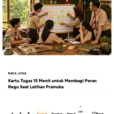
BACA JUGA
Kartu Tugas 15 Menit untuk Membagi Peran
Regu Saat Latihan Pramuka
/
cari ·
A
A
A
Baca
Normal
Nyaman
Hemat