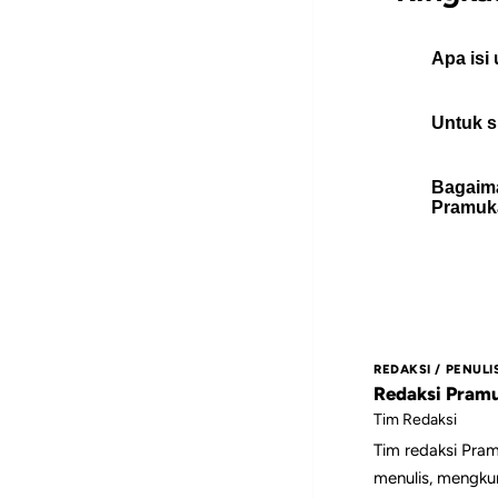
Apa isi
Untuk s
PERAN
Karya
Bagaima
Pandeg
Artike
Pramuk
depan
karya.
Gunaka
poin-p
saat m
REDAKSI / PENULI
Redaksi Pram
Tim Redaksi
Tim redaksi Pra
menulis, mengku