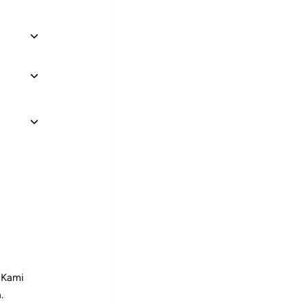
Satuan
gus
an
an
ujukan
 Kami
.