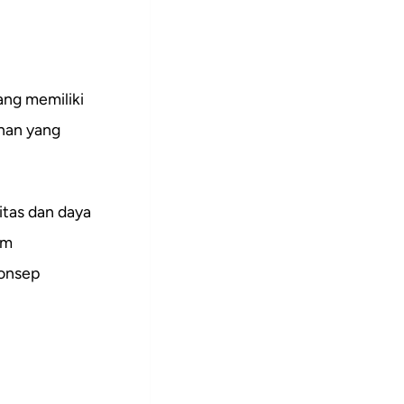
ang memiliki
han yang
itas dan daya
am
konsep