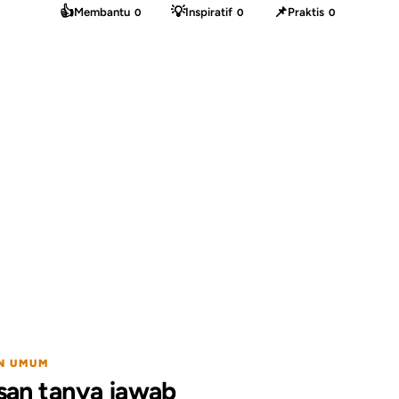
👍
💡
📌
Membantu
Inspiratif
Praktis
0
0
0
N UMUM
san tanya jawab