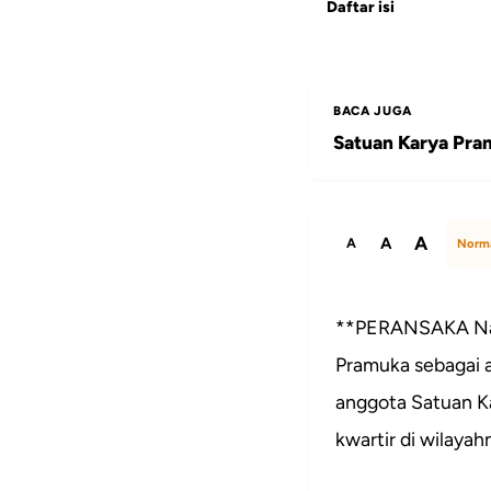
Daftar isi
BACA JUGA
Satuan Karya Pram
A
A
A
Norm
**PERANSAKA Nasi
Pramuka sebagai 
anggota Satuan K
kwartir di wilayah