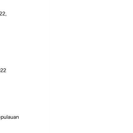
22,
022
epulauan