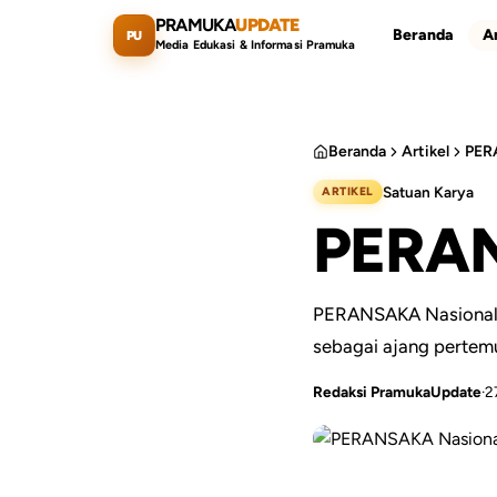
Lewati ke konten utama
PRAMUKA
UPDATE
Beranda
Ar
PU
Media Edukasi & Informasi Pramuka
Beranda
Artikel
PER
Satuan Karya
ARTIKEL
Cari artikel
PERAN
PERANSAKA Nasional 
sebagai ajang pertem
Redaksi PramukaUpdate
·
2