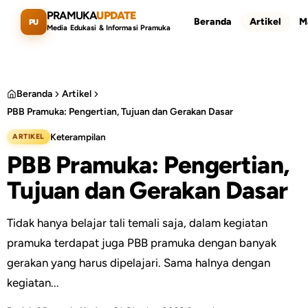
Lewati ke konten utama
PRAMUKA
UPDATE
Beranda
Artikel
M
PU
Media Edukasi & Informasi Pramuka
Beranda
Artikel
PBB Pramuka: Pengertian, Tujuan dan Gerakan Dasar
Cari artikel
ESC
Keterampilan
ARTIKEL
PBB Pramuka: Pengertian,
Tujuan dan Gerakan Dasar
Tidak hanya belajar tali temali saja, dalam kegiatan
pramuka terdapat juga PBB pramuka dengan banyak
gerakan yang harus dipelajari. Sama halnya dengan
kegiatan...