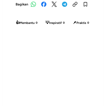
Bagikan
👍
💡
📌
Membantu
Inspiratif
Praktis
0
0
0