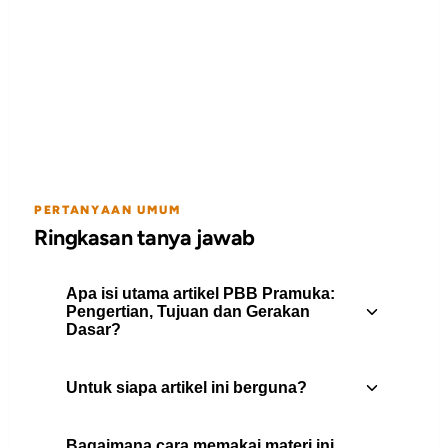
PERTANYAAN UMUM
Ringkasan tanya jawab
Apa isi utama artikel PBB Pramuka:
Pengertian, Tujuan dan Gerakan
Dasar?
Untuk siapa artikel ini berguna?
Tidak hanya belajar tali temali saja, dalam
kegiatan pramuka terdapat juga PBB
Bagaimana cara memakai materi ini