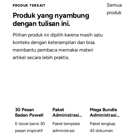
Semua
PRODUK TERKAIT
produk
Produk yang nyambung
dengan tulisan ini.
Pilihan produk ini dipilih karena masih satu
konteks dengan keterampilan dan bisa
membantu pembaca memakai materi
artikel secara lebih praktis.
30 Pesan
Paket
Mega Bundle
Baden Powell
Administrasi
Administrasi
Satuan
Gugus Depan
E-book berisi 30
Paket template
Paket lengkap
Pramuka
& RPP/Modul
pesan inspiratif
administrasi
42 dokumen
Ajar Pramuka