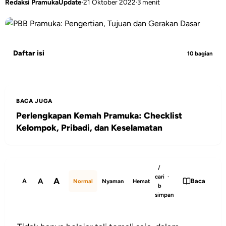
Redaksi PramukaUpdate
·
21 Oktober 2022
·
3 menit
Daftar isi
10 bagian
BACA JUGA
Perlengkapan Kemah Pramuka: Checklist
Kelompok, Pribadi, dan Keselamatan
/
cari ·
A
A
A
Baca
Normal
Nyaman
Hemat
b
simpan