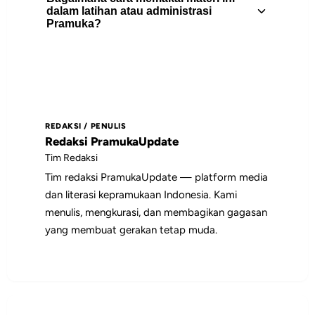
pramuka dengan banyak gerakan yang
Artikel ini berguna untuk pembina
dalam latihan atau administrasi
harus dipelajari. Sama halnya dengan
Pramuka?
Pramuka, peserta didik, pengurus gugus
kegiatan.
depan, dan pembaca yang
membutuhkan rujukan praktis tentang
Gunakan daftar isi untuk memilih bagian
keterampilan.
yang paling relevan, lalu jadikan poin-
poin utamanya sebagai bahan diskusi,
REDAKSI / PENULIS
catatan pembinaan, atau rujukan saat
Redaksi PramukaUpdate
menyiapkan kegiatan.
Tim Redaksi
Tim redaksi PramukaUpdate — platform media
dan literasi kepramukaan Indonesia. Kami
menulis, mengkurasi, dan membagikan gagasan
yang membuat gerakan tetap muda.