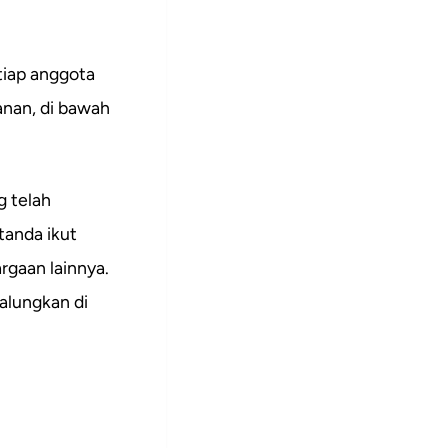
tiap anggota
anan, di bawah
 telah
tanda ikut
rgaan lainnya.
alungkan di