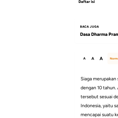
Daftar isi
BACA JUGA
Dasa Dharma Pra
A
A
A
Norm
Siaga merupakan 
dengan 10 tahun.
tersebut sesuai d
Indonesia, yaitu s
mencapai suatu k