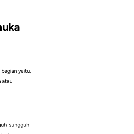
muka
 bagian yaitu,
a atau
gguh-sungguh