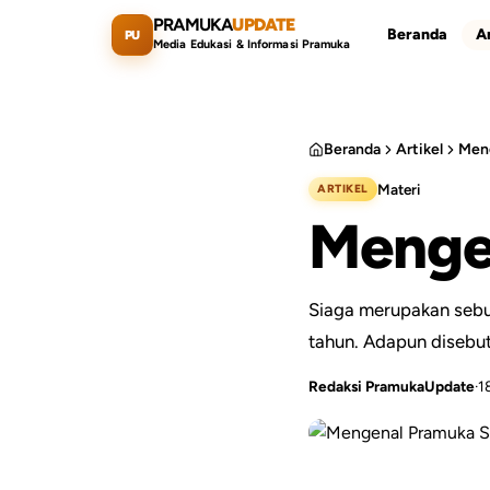
Lewati ke konten utama
PRAMUKA
UPDATE
Beranda
Ar
PU
Media Edukasi & Informasi Pramuka
Beranda
Artikel
Meng
Materi
ARTIKEL
Cari artikel
Menge
Siaga merupakan sebu
tahun. Adapun disebut
Redaksi PramukaUpdate
·
1