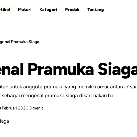
tikel
Materi
Kategori
Produk
Tentang
enal Pramuka Siaga
ESC
nal Pramuka Siag
tan untuk anggota pramuka yang memiliki umur antara 7 sa
 sebagai mengenal pramuka siaga dikarenakan hal...
8 Februari 2020
·
3 menit