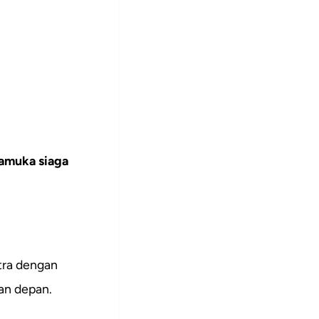
amuka siaga
utra dengan
an depan.