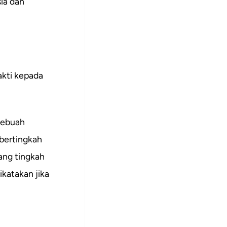
ia dan
akti kepada
 sebuah
 bertingkah
yang tingkah
ikatakan jika