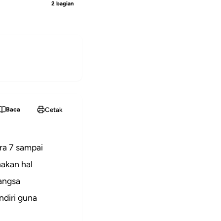
2 bagian
Cetak
Baca
ra 7 sampai
akan hal
bangsa
ndiri guna