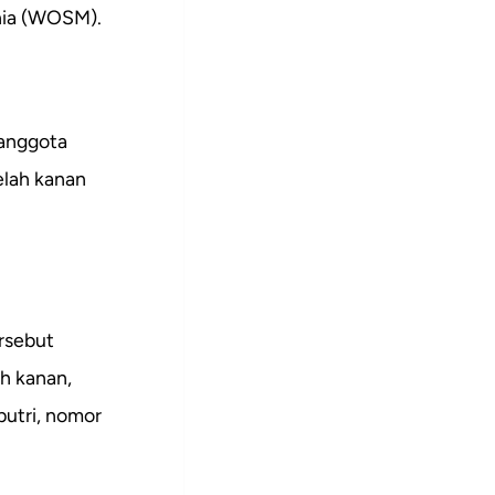
unia (WOSM).
 anggota
elah kanan
rsebut
ah kanan,
putri, nomor