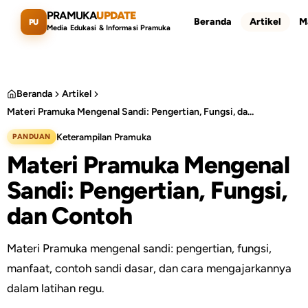
Lewati ke konten utama
PRAMUKA
UPDATE
Beranda
Artikel
M
PU
Media Edukasi & Informasi Pramuka
Beranda
Artikel
Materi Pramuka Mengenal Sandi: Pengertian, Fungsi, dan Contoh
Cari artikel
ESC
Keterampilan Pramuka
PANDUAN
Materi Pramuka Mengenal
Sandi: Pengertian, Fungsi,
dan Contoh
Materi Pramuka mengenal sandi: pengertian, fungsi,
manfaat, contoh sandi dasar, dan cara mengajarkannya
dalam latihan regu.