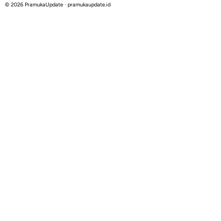
© 2026 PramukaUpdate · pramukaupdate.id