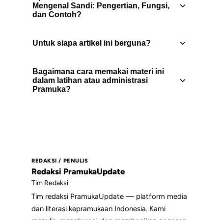
Mengenal Sandi: Pengertian, Fungsi,
dan Contoh?
Untuk siapa artikel ini berguna?
Materi Pramuka mengenal sandi:
pengertian, fungsi, manfaat, contoh
Bagaimana cara memakai materi ini
sandi dasar, dan cara mengajarkannya
Artikel ini berguna untuk pembina
dalam latihan atau administrasi
dalam latihan regu.
Pramuka?
Pramuka, peserta didik, pengurus gugus
depan, dan pembaca yang
membutuhkan rujukan praktis tentang
Gunakan daftar isi untuk memilih bagian
keterampilan pramuka.
yang paling relevan, lalu jadikan poin-
poin utamanya sebagai bahan diskusi,
REDAKSI / PENULIS
catatan pembinaan, atau rujukan saat
Redaksi PramukaUpdate
menyiapkan kegiatan.
Tim Redaksi
Tim redaksi PramukaUpdate — platform media
dan literasi kepramukaan Indonesia. Kami