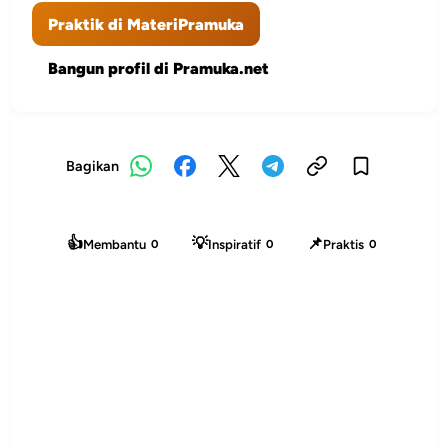
Praktik di MateriPramuka
Bangun profil di Pramuka.net
Bagikan
👍
💡
📌
Membantu
Inspiratif
Praktis
0
0
0