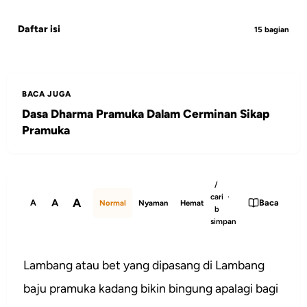
Daftar isi
15 bagian
BACA JUGA
Dasa Dharma Pramuka Dalam Cerminan Sikap
Pramuka
/
cari ·
A
A
A
Baca
Normal
Nyaman
Hemat
b
simpan
Lambang atau bet yang dipasang di Lambang
baju pramuka kadang bikin bingung apalagi bagi