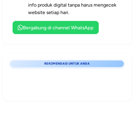
dan XLSX yang
pegiat
kelola gugus
membutuhkan
info produk digital tanpa harus mengecek
mudah diedit.
pendidikan
depan lebih
dokumen
website setiap hari.
karakter.
profesional.
lengkap,
terstruktur, dan
Bergabung di channel WhatsApp
siap edit.
REKOMENDASI UNTUK ANDA
Lihat detail