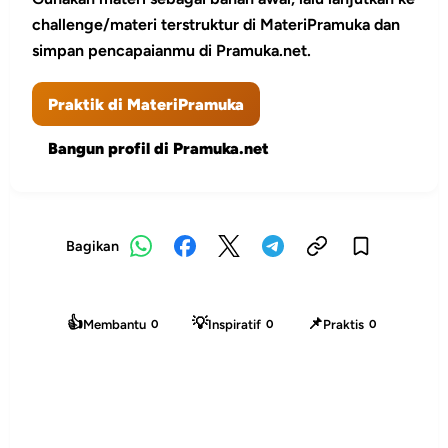
challenge/materi terstruktur di MateriPramuka dan
simpan pencapaianmu di Pramuka.net.
Praktik di MateriPramuka
Bangun profil di Pramuka.net
Bagikan
👍
💡
📌
Membantu
Inspiratif
Praktis
0
0
0