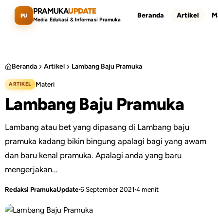
Lewati ke konten utama
PRAMUKA
UPDATE
Beranda
Artikel
M
PU
Media Edukasi & Informasi Pramuka
Beranda
Artikel
Lambang Baju Pramuka
Materi
ARTIKEL
Cari artikel
ESC
Lambang Baju Pramuka
Lambang atau bet yang dipasang di Lambang baju
pramuka kadang bikin bingung apalagi bagi yang awam
dan baru kenal pramuka. Apalagi anda yang baru
mengerjakan...
Redaksi PramukaUpdate
·
6 September 2021
·
4 menit