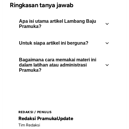
Ringkasan tanya jawab
Apa isi utama artikel Lambang Baju
Pramuka?
Untuk siapa artikel ini berguna?
Lambang atau bet yang dipasang di
Lambang baju pramuka kadang bikin
Bagaimana cara memakai materi ini
bingung apalagi bagi yang awam dan
Artikel ini berguna untuk pembina
dalam latihan atau administrasi
baru kenal pramuka. Apalagi anda yang
Pramuka?
Pramuka, peserta didik, pengurus gugus
baru mengerjakan...
depan, dan pembaca yang
membutuhkan rujukan praktis tentang
Gunakan daftar isi untuk memilih bagian
materi.
yang paling relevan, lalu jadikan poin-
poin utamanya sebagai bahan diskusi,
REDAKSI / PENULIS
catatan pembinaan, atau rujukan saat
Redaksi PramukaUpdate
menyiapkan kegiatan.
Tim Redaksi