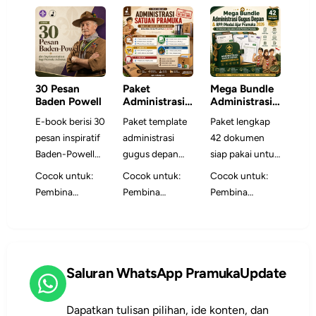
30 Pesan
Paket
Mega Bundle
Baden Powell
Administrasi
Administrasi
Satuan
Gugus Depan
E-book berisi 30
Paket template
Paket lengkap
Pramuka
& RPP/Modul
pesan inspiratif
administrasi
42 dokumen
Ajar Pramuka
2026
Baden-Powell
gugus depan
siap pakai untuk
yang
siap edit untuk
Pembina
Cocok untuk:
Cocok untuk:
Cocok untuk:
dikembangkan
membuat
Pramuka —
Pembina
Pembina
Pembina
menjadi bahan
program kerja,
mencakup
Pramuka,
Pramuka,
Pramuka,
refleksi dan
pelaporan,
RPP/Modul Ajar,
peserta didik,
pengurus
pengurus gugus
panduan
persuratan, data
program kerja,
Dewan
gudep,
depan,
implementasi
anggota, dan
surat, buku kas,
Ambalan,
sekretaris
sekretaris
untuk Pramuka
inventaris lebih
akreditasi, dan
Saluran WhatsApp PramukaUpdate
Dewan Racana,
satuan, dan tim
satuan, dan tim
Indonesia saat
rapi.
bank soal dalam
Gudep, Kwartir,
administrasi
administrasi
ini.
format DOCX
pelatih, dan
yang ingin tata
yang
Dapatkan tulisan pilihan, ide konten, dan