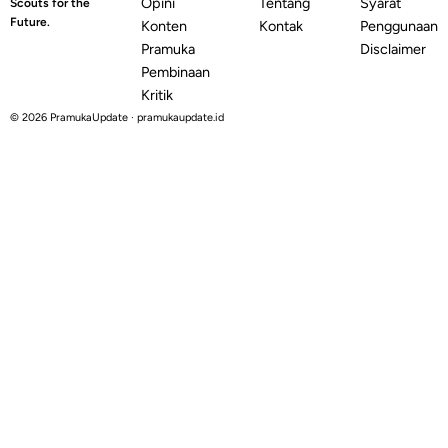
Opini
Tentang
Syarat
Scouts for the
Future.
Konten
Kontak
Penggunaan
Pramuka
Disclaimer
Pembinaan
Kritik
© 2026 PramukaUpdate · pramukaupdate.id