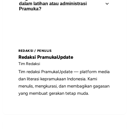
merupakan salah satu atribut Pramuka
Artikel ini berguna untuk pembina
dalam latihan atau administrasi
yang wajib dipakai setiap kegiatan
Pramuka?
Pramuka, peserta didik, pengurus gugus
pramuka. Banya...
depan, dan pembaca yang
membutuhkan rujukan praktis tentang
Gunakan daftar isi untuk memilih bagian
materi.
yang paling relevan, lalu jadikan poin-
poin utamanya sebagai bahan diskusi,
REDAKSI / PENULIS
catatan pembinaan, atau rujukan saat
Redaksi PramukaUpdate
menyiapkan kegiatan.
Tim Redaksi
Tim redaksi PramukaUpdate — platform media
dan literasi kepramukaan Indonesia. Kami
menulis, mengkurasi, dan membagikan gagasan
yang membuat gerakan tetap muda.