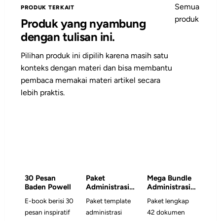
Semua
PRODUK TERKAIT
produk
Produk yang nyambung
dengan tulisan ini.
Pilihan produk ini dipilih karena masih satu
konteks dengan materi dan bisa membantu
pembaca memakai materi artikel secara
lebih praktis.
30 Pesan
Paket
Mega Bundle
Baden Powell
Administrasi
Administrasi
Satuan
Gugus Depan
E-book berisi 30
Paket template
Paket lengkap
Pramuka
& RPP/Modul
pesan inspiratif
administrasi
42 dokumen
Ajar Pramuka