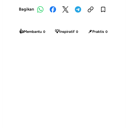
Bagikan
👍
💡
📌
Membantu
Inspiratif
Praktis
0
0
0