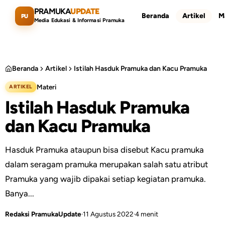
Lewati ke konten utama
PRAMUKA
UPDATE
Beranda
Artikel
M
PU
Media Edukasi & Informasi Pramuka
Beranda
Artikel
Istilah Hasduk Pramuka dan Kacu Pramuka
Materi
ARTIKEL
Cari artikel
ESC
Istilah Hasduk Pramuka
dan Kacu Pramuka
Hasduk Pramuka ataupun bisa disebut Kacu pramuka
dalam seragam pramuka merupakan salah satu atribut
Pramuka yang wajib dipakai setiap kegiatan pramuka.
Banya...
Redaksi PramukaUpdate
·
11 Agustus 2022
·
4 menit