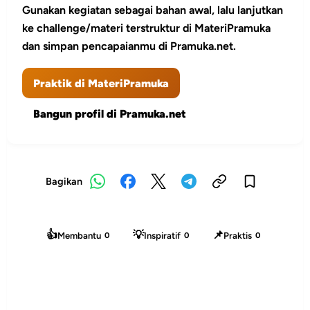
Gunakan kegiatan sebagai bahan awal, lalu lanjutkan
ke challenge/materi terstruktur di MateriPramuka
dan simpan pencapaianmu di Pramuka.net.
Praktik di MateriPramuka
Bangun profil di Pramuka.net
Bagikan
👍
💡
📌
Membantu
Inspiratif
Praktis
0
0
0