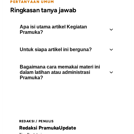
PERTANYAAN UMUM
Ringkasan tanya jawab
Apa isi utama artikel Kegiatan
Pramuka?
Untuk siapa artikel ini berguna?
Kegiatan pramuka bagi generasi muda
sangat erat sekali dengan pendidikan
Bagaimana cara memakai materi ini
karakter di luar sekolah. Saat ini tuntutan
Artikel ini berguna untuk pembina
dalam latihan atau administrasi
perubahan zaman harus direspon positif
Pramuka?
Pramuka, peserta didik, pengurus gugus
o...
depan, dan pembaca yang
membutuhkan rujukan praktis tentang
Gunakan daftar isi untuk memilih bagian
kegiatan.
yang paling relevan, lalu jadikan poin-
poin utamanya sebagai bahan diskusi,
REDAKSI / PENULIS
catatan pembinaan, atau rujukan saat
Redaksi PramukaUpdate
menyiapkan kegiatan.