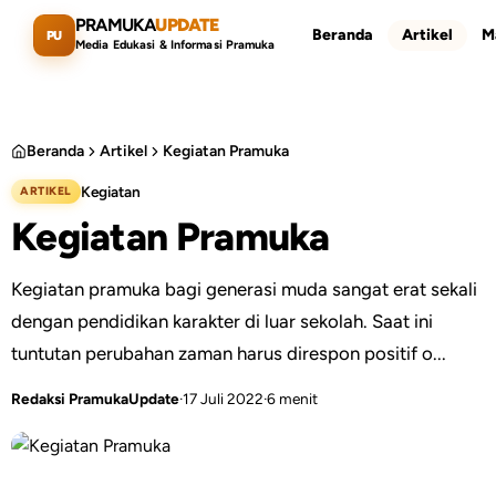
Lewati ke konten utama
PRAMUKA
UPDATE
Beranda
Artikel
M
PU
Media Edukasi & Informasi Pramuka
Beranda
Artikel
Kegiatan Pramuka
Kegiatan
ARTIKEL
Cari artikel
ESC
Kegiatan Pramuka
Kegiatan pramuka bagi generasi muda sangat erat sekali
dengan pendidikan karakter di luar sekolah. Saat ini
tuntutan perubahan zaman harus direspon positif o...
Redaksi PramukaUpdate
·
17 Juli 2022
·
6 menit