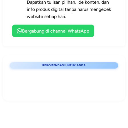
pelatih, dan
yang ingin tata
yang
Dapatkan tulisan pilihan, ide konten, dan
dan XLSX yang
pegiat
kelola gugus
membutuhkan
info produk digital tanpa harus mengecek
mudah diedit.
pendidikan
depan lebih
dokumen
website setiap hari.
karakter.
profesional.
lengkap,
terstruktur, dan
Bergabung di channel WhatsApp
siap edit.
REKOMENDASI UNTUK ANDA
Lihat detail