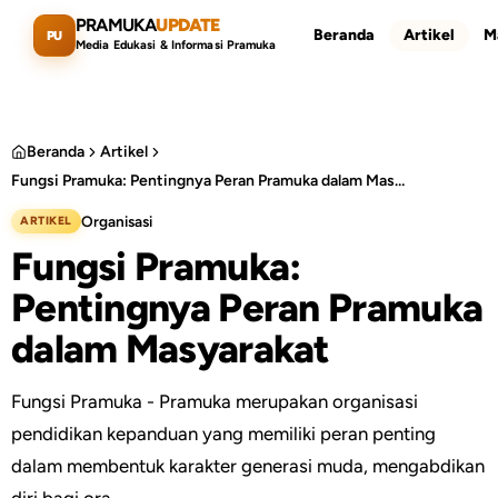
Lewati ke konten utama
PRAMUKA
UPDATE
Beranda
Artikel
M
PU
Media Edukasi & Informasi Pramuka
Beranda
Artikel
Fungsi Pramuka: Pentingnya Peran Pramuka dalam Masyarakat
Cari artikel
ESC
Organisasi
ARTIKEL
Fungsi Pramuka:
Pentingnya Peran Pramuka
dalam Masyarakat
Fungsi Pramuka - Pramuka merupakan organisasi
pendidikan kepanduan yang memiliki peran penting
dalam membentuk karakter generasi muda, mengabdikan