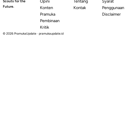
Opini
Tentang
Syarat
Scouts for the
Future.
Konten
Kontak
Penggunaan
Pramuka
Disclaimer
Pembinaan
Kritik
© 2026 PramukaUpdate · pramukaupdate.id