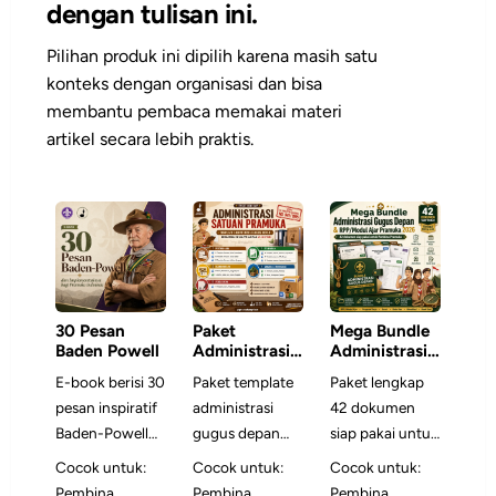
dengan tulisan ini.
Pilihan produk ini dipilih karena masih satu
konteks dengan organisasi dan bisa
membantu pembaca memakai materi
artikel secara lebih praktis.
30 Pesan
Paket
Mega Bundle
Baden Powell
Administrasi
Administrasi
Satuan
Gugus Depan
E-book berisi 30
Paket template
Paket lengkap
Pramuka
& RPP/Modul
pesan inspiratif
administrasi
42 dokumen
Ajar Pramuka
2026
Baden-Powell
gugus depan
siap pakai untuk
yang
siap edit untuk
Pembina
Cocok untuk:
Cocok untuk:
Cocok untuk:
dikembangkan
membuat
Pramuka —
Pembina
Pembina
Pembina