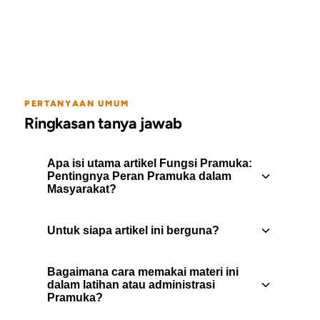
PERTANYAAN UMUM
Ringkasan tanya jawab
Apa isi utama artikel Fungsi Pramuka:
Pentingnya Peran Pramuka dalam
Masyarakat?
Untuk siapa artikel ini berguna?
Fungsi Pramuka - Pramuka merupakan
organisasi pendidikan kepanduan yang
Bagaimana cara memakai materi ini
memiliki peran penting dalam
Artikel ini berguna untuk pembina
dalam latihan atau administrasi
membentuk karakter generasi muda,
Pramuka?
Pramuka, peserta didik, pengurus gugus