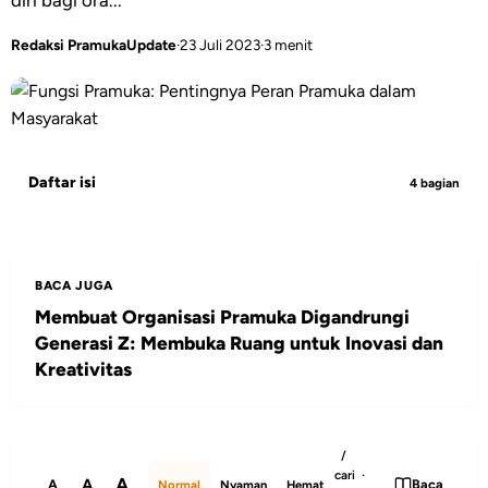
diri bagi ora...
Redaksi PramukaUpdate
·
23 Juli 2023
·
3 menit
Daftar isi
4 bagian
BACA JUGA
Membuat Organisasi Pramuka Digandrungi
Generasi Z: Membuka Ruang untuk Inovasi dan
Kreativitas
/
cari ·
A
A
A
Baca
Normal
Nyaman
Hemat