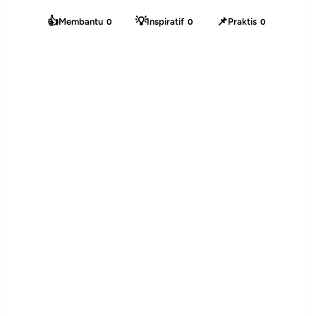
👍
💡
📌
Membantu
Inspiratif
Praktis
0
0
0