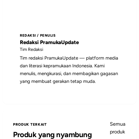
depan, dan pembaca yang
membutuhkan rujukan praktis tentang
Gunakan daftar isi untuk memilih bagian
organisasi.
yang paling relevan, lalu jadikan poin-
poin utamanya sebagai bahan diskusi,
REDAKSI / PENULIS
catatan pembinaan, atau rujukan saat
Redaksi PramukaUpdate
menyiapkan kegiatan.
Tim Redaksi
Tim redaksi PramukaUpdate — platform media
dan literasi kepramukaan Indonesia. Kami
menulis, mengkurasi, dan membagikan gagasan
yang membuat gerakan tetap muda.
Semua
PRODUK TERKAIT
produk
Produk yang nyambung