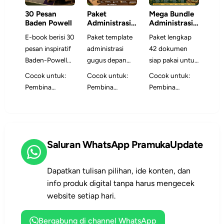
30 Pesan
Paket
Mega Bundle
Baden Powell
Administrasi
Administrasi
Satuan
Gugus Depan
E-book berisi 30
Paket template
Paket lengkap
Pramuka
& RPP/Modul
pesan inspiratif
administrasi
42 dokumen
Ajar Pramuka
2026
Baden-Powell
gugus depan
siap pakai untuk
yang
siap edit untuk
Pembina
Cocok untuk:
Cocok untuk:
Cocok untuk:
dikembangkan
membuat
Pramuka —
Pembina
Pembina
Pembina
menjadi bahan
program kerja,
mencakup
Pramuka,
Pramuka,
Pramuka,
refleksi dan
pelaporan,
RPP/Modul Ajar,
peserta didik,
pengurus
pengurus gugus
panduan
persuratan, data
program kerja,
Dewan
gudep,
depan,
implementasi
anggota, dan
surat, buku kas,
Ambalan,
sekretaris
sekretaris
untuk Pramuka
inventaris lebih
akreditasi, dan
Saluran WhatsApp PramukaUpdate
Dewan Racana,
satuan, dan tim
satuan, dan tim
Indonesia saat
rapi.
bank soal dalam
Gudep, Kwartir,
administrasi
administrasi
ini.
format DOCX
pelatih, dan
yang ingin tata
yang
Dapatkan tulisan pilihan, ide konten, dan
dan XLSX yang
pegiat
kelola gugus
membutuhkan
info produk digital tanpa harus mengecek
mudah diedit.
pendidikan
depan lebih
dokumen
website setiap hari.
karakter.
profesional.
lengkap,
terstruktur, dan
Bergabung di channel WhatsApp