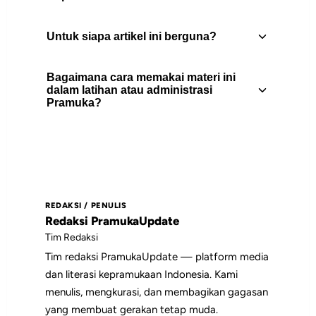
Untuk siapa artikel ini berguna?
Buper Membawa Baper artikel oleh
@kakmaruf - Sebuah fakta memang
Bagaimana cara memakai materi ini
ketika berkemah selalu banyak kenangan
Artikel ini berguna untuk pembina
dalam latihan atau administrasi
manis yang terbawa sampai kita dewasa
Pramuka?
Pramuka, peserta didik, pengurus gugus
kelak.
depan, dan pembaca yang
membutuhkan rujukan praktis tentang
Gunakan daftar isi untuk memilih bagian
inspirasi.
yang paling relevan, lalu jadikan poin-
poin utamanya sebagai bahan diskusi,
REDAKSI / PENULIS
catatan pembinaan, atau rujukan saat
Redaksi PramukaUpdate
menyiapkan kegiatan.
Tim Redaksi
Tim redaksi PramukaUpdate — platform media
dan literasi kepramukaan Indonesia. Kami
menulis, mengkurasi, dan membagikan gagasan
yang membuat gerakan tetap muda.