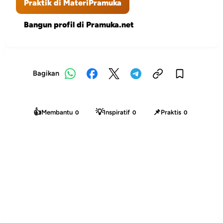
Praktik di MateriPramuka
Bangun profil di Pramuka.net
Bagikan
👍
💡
📌
Membantu
Inspiratif
Praktis
0
0
0