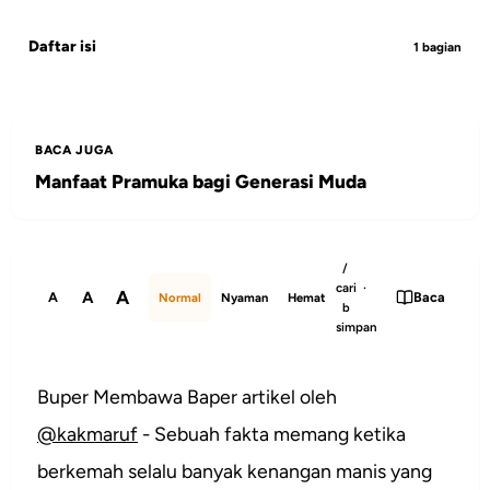
Daftar isi
1 bagian
BACA JUGA
Manfaat Pramuka bagi Generasi Muda
/
cari ·
A
A
A
Baca
Normal
Nyaman
Hemat
b
simpan
Buper Membawa Baper artikel oleh
@kakmaruf
- Sebuah fakta memang ketika
berkemah selalu banyak kenangan manis yang