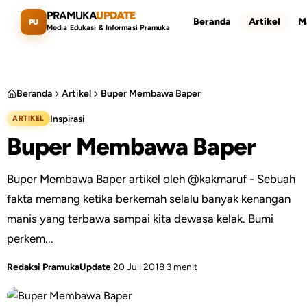
Lewati ke konten utama
PRAMUKA
UPDATE
Beranda
Artikel
M
PU
Media Edukasi & Informasi Pramuka
Beranda
Artikel
Buper Membawa Baper
Inspirasi
ARTIKEL
Cari artikel
ESC
Buper Membawa Baper
Buper Membawa Baper artikel oleh @kakmaruf - Sebuah
fakta memang ketika berkemah selalu banyak kenangan
manis yang terbawa sampai kita dewasa kelak. Bumi
perkem...
Redaksi PramukaUpdate
·
20 Juli 2018
·
3 menit