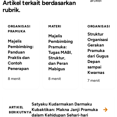
artikel
Artikel terkait berdasarkan
rubrik.
ORGANISASI
MATERI
ORGANISASI
PRAMUKA
Struktur
Majelis
Organisasi
Majelis
Pembimbing
Gerakan
Pembimbing:
Pramuka:
Pramuka
Panduan
Tugas MABI,
dari Gugus
Praktis dan
Struktur,
Depan
Contoh
dan Peran
sampai
Penerapan
Mabigus
Kwarnas
8 menit
8 menit
7 menit
Satyaku Kudarmakan Darmaku
ARTIKEL
Kubaktikan: Makna Janji Pramuka
BERIKUTNYA
dalam Kehidupan Sehari-hari