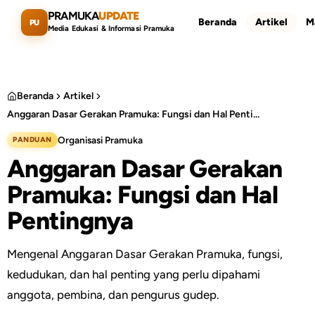
Lewati ke konten utama
PRAMUKA
UPDATE
Beranda
Artikel
M
PU
Media Edukasi & Informasi Pramuka
Beranda
Artikel
Anggaran Dasar Gerakan Pramuka: Fungsi dan Hal Pentingnya
Cari artikel
ESC
Organisasi Pramuka
PANDUAN
Anggaran Dasar Gerakan
Pramuka: Fungsi dan Hal
Pentingnya
Mengenal Anggaran Dasar Gerakan Pramuka, fungsi,
kedudukan, dan hal penting yang perlu dipahami
anggota, pembina, dan pengurus gudep.