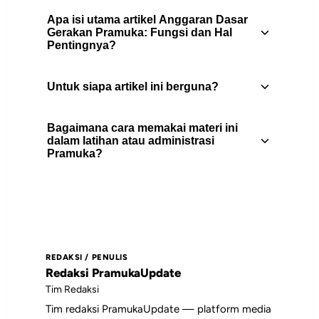
Apa isi utama artikel Anggaran Dasar
Gerakan Pramuka: Fungsi dan Hal
Pentingnya?
Untuk siapa artikel ini berguna?
Mengenal Anggaran Dasar Gerakan
Pramuka, fungsi, kedudukan, dan hal
Bagaimana cara memakai materi ini
penting yang perlu dipahami anggota,
Artikel ini berguna untuk pembina
dalam latihan atau administrasi
pembina, dan pengurus gudep.
Pramuka?
Pramuka, peserta didik, pengurus gugus
depan, dan pembaca yang
membutuhkan rujukan praktis tentang
Gunakan daftar isi untuk memilih bagian
organisasi pramuka.
yang paling relevan, lalu jadikan poin-
poin utamanya sebagai bahan diskusi,
REDAKSI / PENULIS
catatan pembinaan, atau rujukan saat
Redaksi PramukaUpdate
menyiapkan kegiatan.
Tim Redaksi
Tim redaksi PramukaUpdate — platform media