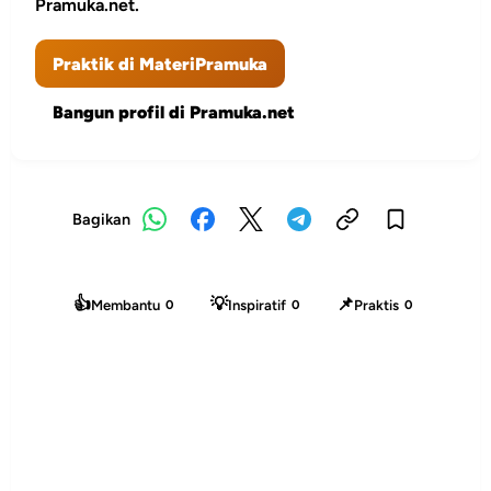
Pramuka.net.
Praktik di MateriPramuka
Bangun profil di Pramuka.net
Bagikan
👍
💡
📌
Membantu
Inspiratif
Praktis
0
0
0