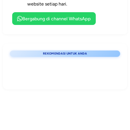
pendidikan
depan lebih
dokumen
website setiap hari.
karakter.
profesional.
lengkap,
terstruktur, dan
Bergabung di channel WhatsApp
siap edit.
REKOMENDASI UNTUK ANDA
Lihat detail