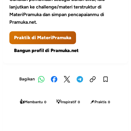
lanjutkan ke challenge/materi terstruktur di
MateriPramuka dan simpan pencapaianmu di
Pramuka.net.
Praktik di MateriPramuka
Bangun profil di Pramuka.net
Bagikan
👍
💡
📌
Membantu
Inspiratif
Praktis
0
0
0