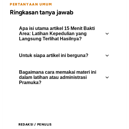
PERTANYAAN UMUM
Ringkasan tanya jawab
Apa isi utama artikel 15 Menit Bakti
Area: Latihan Kepedulian yang
Langsung Terlihat Hasilnya?
Untuk siapa artikel ini berguna?
Panduan bakti area 15 menit untuk
latihan Pramuka yang sederhana, melatih
Bagaimana cara memakai materi ini
kerja sama, dan membuat lingkungan
Artikel ini berguna untuk pembina
dalam latihan atau administrasi
sekolah lebih rapi secara nyata.
Pramuka?
Pramuka, peserta didik, pengurus gugus
depan, dan pembaca yang
membutuhkan rujukan praktis tentang
Gunakan daftar isi untuk memilih bagian
pembinaan.
yang paling relevan, lalu jadikan poin-
poin utamanya sebagai bahan diskusi,
REDAKSI / PENULIS
catatan pembinaan, atau rujukan saat