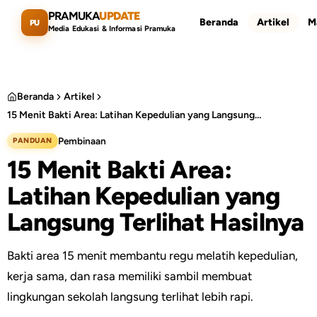
Lewati ke konten utama
PRAMUKA
UPDATE
Beranda
Artikel
M
PU
Media Edukasi & Informasi Pramuka
Beranda
Artikel
15 Menit Bakti Area: Latihan Kepedulian yang Langsung Terlihat Hasilnya
Cari artikel
ESC
Pembinaan
PANDUAN
15 Menit Bakti Area:
Latihan Kepedulian yang
Langsung Terlihat Hasilnya
Bakti area 15 menit membantu regu melatih kepedulian,
kerja sama, dan rasa memiliki sambil membuat
lingkungan sekolah langsung terlihat lebih rapi.