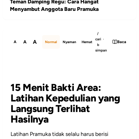
Teman Damping Regu: Cara Hangat
Menyambut Anggota Baru Pramuka
/
cari ·
A
A
A
Baca
Normal
Nyaman
Hemat
b
simpan
15 Menit Bakti Area:
Latihan Kepedulian yang
Langsung Terlihat
Hasilnya
Latihan Pramuka tidak selalu harus berisi