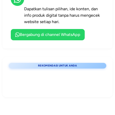
Gudep, Kwartir,
menggunakan
seluruh peminat
ini.
kalender
Pramuka masa
pelatih, dan
AI untuk
sejarah serta
Dapatkan tulisan pilihan, ide konten, dan
konten, hingga
kini.
pegiat
mempercepat
metodologi
info produk digital tanpa harus mengecek
proposal
pendidikan
pekerjaan
kepramukaan.
website setiap hari.
kegiatan.
karakter.
administrasi dan
perencanaan
Bergabung di channel WhatsApp
kegiatan
kepramukaan.
REKOMENDASI UNTUK ANDA
Lihat detail