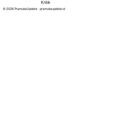
Kritik
© 2026 PramukaUpdate · pramukaupdate.id