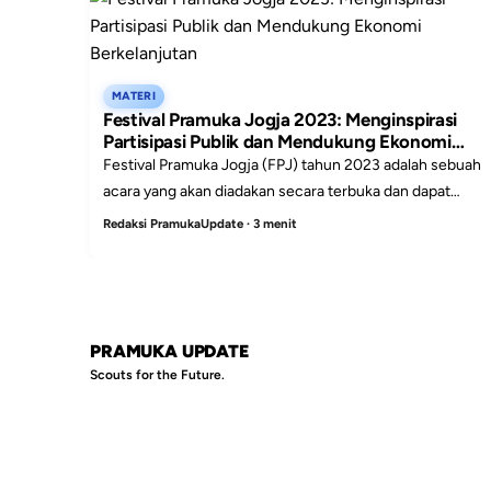
MATERI
Festival Pramuka Jogja 2023: Menginspirasi
Partisipasi Publik dan Mendukung Ekonomi
Berkelanjutan
Festival Pramuka Jogja (FPJ) tahun 2023 adalah sebuah
acara yang akan diadakan secara terbuka dan dapat
dihadiri oleh masyarakat umum, tidak hanya dari Yogya...
Redaksi PramukaUpdate · 3 menit
PRAMUKA UPDATE
Scouts for the Future.