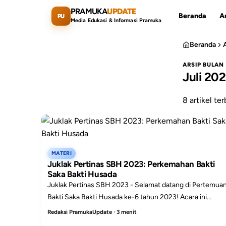
Lewati ke konten utama
PRAMUKA
UPDATE
Beranda
Ar
PU
Media Edukasi & Informasi Pramuka
Beranda
ARSIP BULAN
Juli 20
Cari artikel
8 artikel ter
MATERI
Juklak Pertinas SBH 2023: Perkemahan Bakti
Saka Bakti Husada
Juklak Pertinas SBH 2023 - Selamat datang di Pertemua
Bakti Saka Bakti Husada ke-6 tahun 2023! Acara ini
merupakan pertemuan pramuka penegak dan pandega
Redaksi PramukaUpdate · 3 menit
Sak...