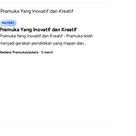
MATERI
Pramuka Yang Inovatif dan Kreatif
Pramuka Yang Inovatif dan Kreatif - Pramuka telah
menjadi gerakan pendidikan yang mapan dan
berpengaruh dalam membentuk karakter generasi muda.
Redaksi PramukaUpdate · 3 menit
Namun, tantan...