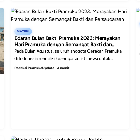
MATERI
Edaran Bulan Bakti Pramuka 2023: Merayakan
Hari Pramuka dengan Semangat Bakti dan
Persaudaraan
Pada Bulan Agustus, seluruh anggota Gerakan Pramuka
di Indonesia memiliki kesempatan istimewa untuk
berbakti kepada masyarakat, bangsa, dan Negara
Redaksi PramukaUpdate · 3 menit
Kesatuan R...
n