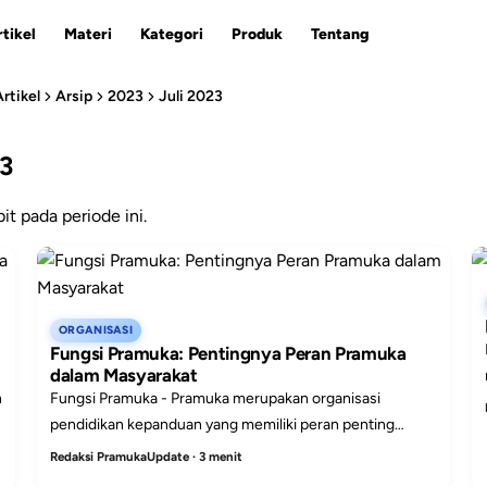
tikel
Materi
Kategori
Produk
Tentang
Artikel
Arsip
2023
Juli 2023
23
ESC
bit pada periode ini.
ORGANISASI
Fungsi Pramuka: Pentingnya Peran Pramuka
dalam Masyarakat
n
Fungsi Pramuka - Pramuka merupakan organisasi
pendidikan kepanduan yang memiliki peran penting
dalam membentuk karakter generasi muda, mengabdikan
Redaksi PramukaUpdate · 3 menit
diri bagi ora...