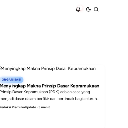
ORGANISASI
Menyingkap Makna Prinsip Dasar Kepramukaan
Prinsip Dasar Kepramukaan (PDK) adalah asas yang
menjadi dasar dalam berfikir dan bertindak bagi seluruh
anggota Gerakan Pramuka. Dalam artikel ini, kita akan m...
Redaksi PramukaUpdate · 3 menit