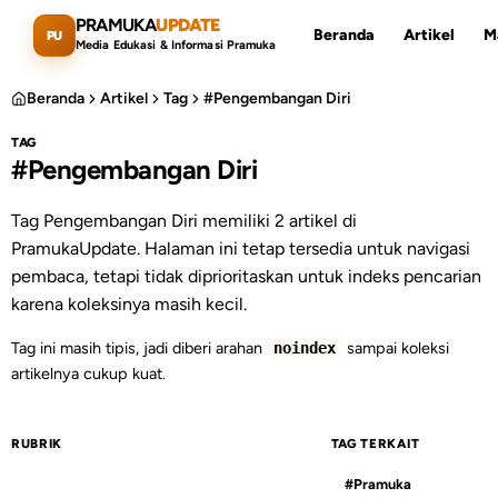
Lewati ke konten utama
PRAMUKA
UPDATE
Beranda
Artikel
M
PU
Media Edukasi & Informasi Pramuka
Beranda
Artikel
Tag
#Pengembangan Diri
TAG
#Pengembangan Diri
Cari artikel
ESC
Tag Pengembangan Diri memiliki 2 artikel di
PramukaUpdate. Halaman ini tetap tersedia untuk navigasi
pembaca, tetapi tidak diprioritaskan untuk indeks pencarian
karena koleksinya masih kecil.
Tag ini masih tipis, jadi diberi arahan
sampai koleksi
noindex
artikelnya cukup kuat.
RUBRIK
TAG TERKAIT
#Pramuka