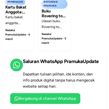
PEMBINAAN
REFERENSI
PRAMUKA
Kartu Bakat
Buku
Anggota:
Rovering to
Cara
Kartu bakat
Success:
Ulasan buku
Sederhana
anggota
Pelajaran
Membagi
Rovering to
membantu
Hidup Baden-
Redaksi
Peran Latihan
Success karya
Redaksi
pembina
PramukaUpdate · 4
Powell untuk
dengan Lebih
Baden-Powell,
PramukaUpdate · 5
menit
Pramuka
membagi peran
Tepat
menit
berisi pelajaran
latihan dengan
hidup,
lebih tepat agar
kemandirian,
setiap peserta
Saluran WhatsApp PramukaUpdate
karakter, dan
didik merasa
bekal menjadi
dikenali dan
pemuda
Dapatkan tulisan pilihan, ide konten, dan
punya ruang
bermanfaat.
info produk digital tanpa harus mengecek
bertumbuh.
website setiap hari.
Bergabung di channel WhatsApp