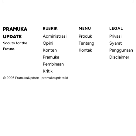
PRAMUKA
RUBRIK
MENU
LEGAL
Administrasi
Produk
Privasi
UPDATE
Opini
Tentang
Syarat
Scouts for the
Future.
Konten
Kontak
Penggunaan
Pramuka
Disclaimer
Pembinaan
Kritik
© 2026 PramukaUpdate · pramukaupdate.id