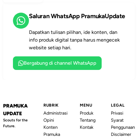
Pramuka,
sejarah
Saluran WhatsApp PramukaUpdate
singkatnya,
tujuan
pendidikan,
Dapatkan tulisan pilihan, ide konten, dan
serta perannya
info produk digital tanpa harus mengecek
bagi pelajar dan
website setiap hari.
masyarakat
Indonesia.
Bergabung di channel WhatsApp
PRAMUKA
RUBRIK
MENU
LEGAL
Administrasi
Produk
Privasi
UPDATE
Opini
Tentang
Syarat
Scouts for the
Future.
Konten
Kontak
Penggunaan
Pramuka
Disclaimer