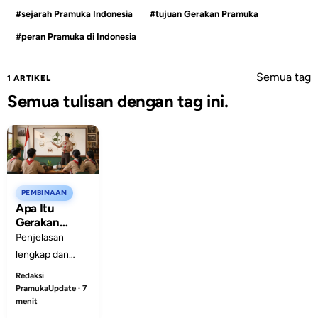
#sejarah Pramuka Indonesia
#tujuan Gerakan Pramuka
#peran Pramuka di Indonesia
Semua tag
1 ARTIKEL
Semua tulisan dengan tag ini.
PEMBINAAN
Apa Itu
Gerakan
Pramuka?
Penjelasan
Sejarah,
lengkap dan
Tujuan, dan
mudah dipahami
Redaksi
Perannya di
tentang apa itu
PramukaUpdate · 7
Indonesia
menit
Gerakan