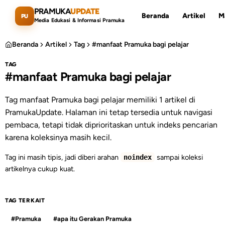
Lewati ke konten utama
PRAMUKA
UPDATE
Beranda
Artikel
M
PU
Media Edukasi & Informasi Pramuka
Beranda
Artikel
Tag
#manfaat Pramuka bagi pelajar
TAG
#manfaat Pramuka bagi pelajar
Cari artikel
ESC
Tag manfaat Pramuka bagi pelajar memiliki 1 artikel di
PramukaUpdate. Halaman ini tetap tersedia untuk navigasi
pembaca, tetapi tidak diprioritaskan untuk indeks pencarian
karena koleksinya masih kecil.
Tag ini masih tipis, jadi diberi arahan
sampai koleksi
noindex
artikelnya cukup kuat.
TAG TERKAIT
#Pramuka
#apa itu Gerakan Pramuka