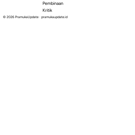
Pembinaan
Kritik
© 2026 PramukaUpdate · pramukaupdate.id