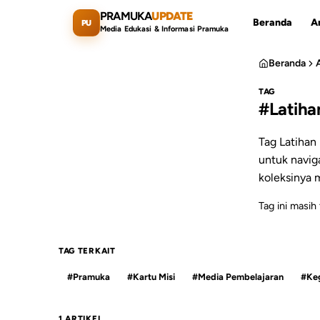
Lewati ke konten utama
PRAMUKA
UPDATE
Beranda
Ar
PU
Media Edukasi & Informasi Pramuka
Beranda
TAG
#Latihan
Cari artikel
Tag Latihan 
untuk naviga
koleksinya m
Tag ini masih 
TAG TERKAIT
#Pramuka
#Kartu Misi
#Media Pembelajaran
#Keg
1 ARTIKEL