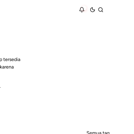
p tersedia
 karena
.
Semua tag