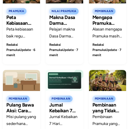
PRAMUKA
NILAI PRAMUKA
PEMBINAAN
Peta
Makna Dasa
Mengapa
Kebiasaan
Darma
Pramuka
Baik Regu:
Pramuka
Masih Penting
Peta kebiasaan
Pelajari makna
Alasan mengapa
Cara
dalam
di Sekolah?
baik regu
Dasa Darma
Pramuka masih
Sederhana
Kehidupan
membantu
Pramuka dalam
penting di
Redaksi
Redaksi
Redaksi
Menghidupkan
Pelajar
anggota
kehidupan
sekolah sebagai
PramukaUpdate · 6
PramukaUpdate · 7
PramukaUpdate · 7
Dasa Darma
menit
menit
menit
Pramuka
pelajar, lengkap
ruang
Setiap Hari
menerjemahkan
dengan contoh
pembentukan
Dasa Darma
sikap sehari-hari
karakter,
menjadi
di sekolah,
kepemimpinan,
tindakan kecil
rumah, dan
kerja sama, dan
yang bisa dilihat,
lingkungan
kecakapan hidup
dicatat, dan
masyarakat.
peserta didik.
PEMBINAAN
PEMBINAAN
PEMBINAAN
Pulang Bawa
Jurnal
Pembinaan
diulang setiap
Aksi: Cara
Kebaikan 7
yang Tidak
hari.
Sederhana
Hari: Dasa
Membuat
Misi pulang yang
Jurnal Kebaikan
Pembinaan
Membuat
Darma yang
Anggota
sederhana
7 Hari
Pramuka yang
Nilai Pramuka
Terlihat dalam
Takut Salah