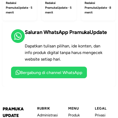
membantu nilai
membantu
sehat memberi
Redaksi
Redaksi
Redaksi
Hidup di
Tindakan
Pramuka tetap
peserta didik
ruang bagi
PramukaUpdate · 5
PramukaUpdate · 5
PramukaUpdate · 8
Rumah
menit
menit
menit
hidup di rumah
mengubah
anggota untuk
lewat aksi kecil
hafalan Dasa
mencoba, salah,
yang bisa
Darma menjadi
memperbaiki
Saluran WhatsApp PramukaUpdate
langsung
tindakan nyata
diri, dan tumbuh
dilakukan
yang sederhana,
tanpa kehilangan
anggota
dekat, dan
rasa aman.
Dapatkan tulisan pilihan, ide konten, dan
bersama
mudah
info produk digital tanpa harus mengecek
keluarganya.
direfleksikan.
website setiap hari.
Bergabung di channel WhatsApp
PRAMUKA
RUBRIK
MENU
LEGAL
Administrasi
Produk
Privasi
UPDATE