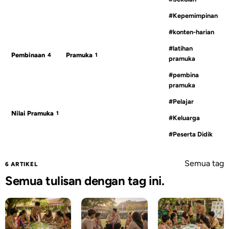
#Kepemimpinan
#konten-harian
#latihan
Pembinaan
Pramuka
4
1
pramuka
#pembina
pramuka
#Pelajar
Nilai Pramuka
1
#Keluarga
#Peserta Didik
Semua tag
6 ARTIKEL
Semua tulisan dengan tag ini.