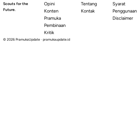
Opini
Tentang
Syarat
Scouts for the
Future.
Konten
Kontak
Penggunaan
Pramuka
Disclaimer
Pembinaan
Kritik
© 2026 PramukaUpdate · pramukaupdate.id