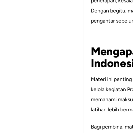
penerapan, kesala
Dengan begitu, mat
pengantar sebelu
Mengapa
Indones
Materi ini pentin
kelola kegiatan P
memahami maksud
latihan lebih berm
Bagi pembina, mat