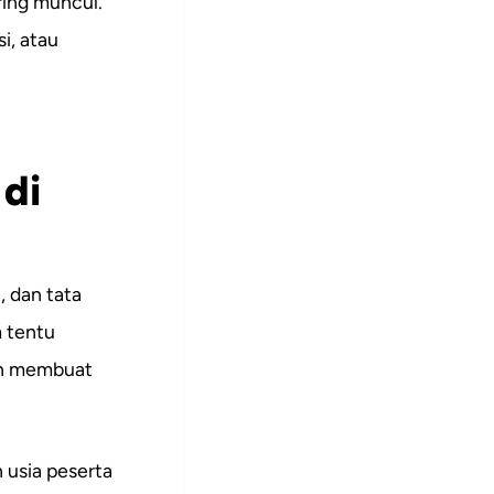
ring muncul.
si, atau
di
, dan tata
m tentu
an membuat
 usia peserta