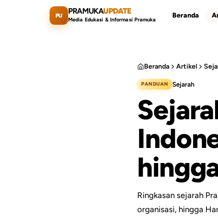
Lewati ke konten utama
PRAMUKA
UPDATE
Beranda
Ar
PU
Media Edukasi & Informasi Pramuka
Beranda
Artikel
Sejarah
PANDUAN
Cari artikel
Sejara
Indone
hingg
Ringkasan sejarah Pr
organisasi, hingga Ha