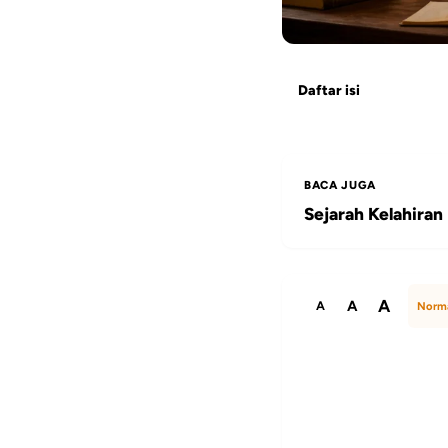
Daftar isi
BACA JUGA
Sejarah Kelahira
A
A
A
Norm