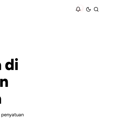
 di
an
a
, penyatuan