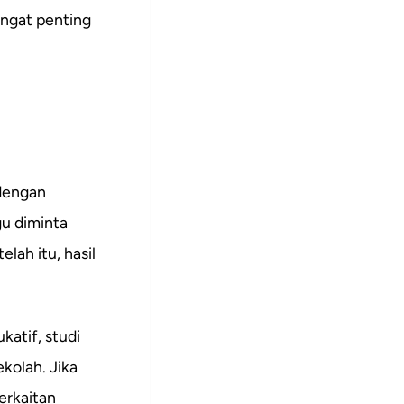
angat penting
 dengan
gu diminta
ah itu, hasil
katif, studi
ekolah. Jika
erkaitan