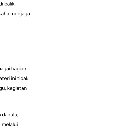
i balik
 usaha menjaga
bagai bagian
eri ini tidak
egu, kegiatan
h dahulu,
 melalui