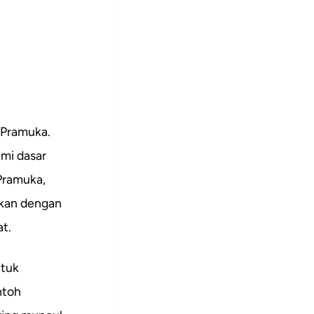
 Pramuka.
mi dasar
 Pramuka,
gkan dengan
t.
ntuk
ntoh