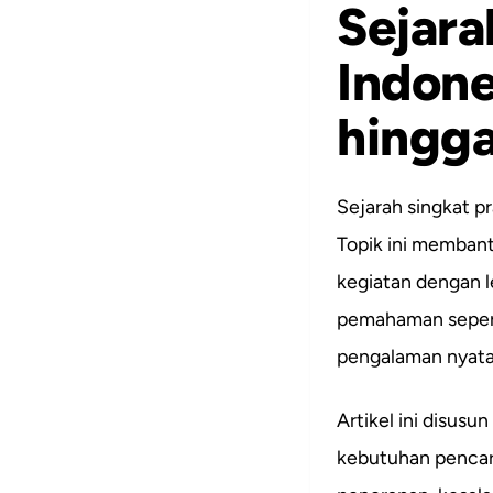
Sejara
Indone
hingg
Sejarah singkat p
Topik ini memban
kegiatan dengan l
pemahaman seperti
pengalaman nyata 
Artikel ini disusu
kebutuhan pencar