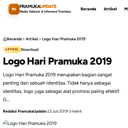
Lewati ke konten utama
PRAMUKA
UPDATE
Beranda
Artikel
M
PU
Media Edukasi & Informasi Pramuka
Beranda
Artikel
Logo Hari Pramuka 2019
Download
ARTIKEL
Cari artikel
ESC
Logo Hari Pramuka 2019
Logo Hari Pramuka 2019 merupakan bagian sangat
penting dari sebuah Identitas. Tidak hanya sebagai
identitas, logo juga sebagai alat promosi paling efektif.
G...
Redaksi PramukaUpdate
·
23 Juli 2019
·
3 menit