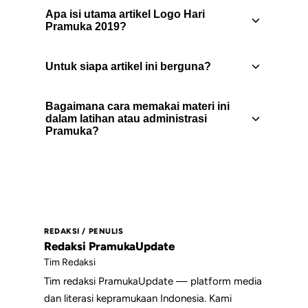
Apa isi utama artikel Logo Hari
Pramuka 2019?
Untuk siapa artikel ini berguna?
Logo Hari Pramuka 2019 merupakan
bagian sangat penting dari sebuah
Bagaimana cara memakai materi ini
Identitas. Tidak hanya sebagai identitas,
Artikel ini berguna untuk pembina
dalam latihan atau administrasi
logo juga sebagai alat promosi paling
Pramuka?
Pramuka, peserta didik, pengurus gugus
efektif. G...
depan, dan pembaca yang
membutuhkan rujukan praktis tentang
Gunakan daftar isi untuk memilih bagian
download.
yang paling relevan, lalu jadikan poin-
poin utamanya sebagai bahan diskusi,
REDAKSI / PENULIS
catatan pembinaan, atau rujukan saat
Redaksi PramukaUpdate
menyiapkan kegiatan.
Tim Redaksi
Tim redaksi PramukaUpdate — platform media
dan literasi kepramukaan Indonesia. Kami