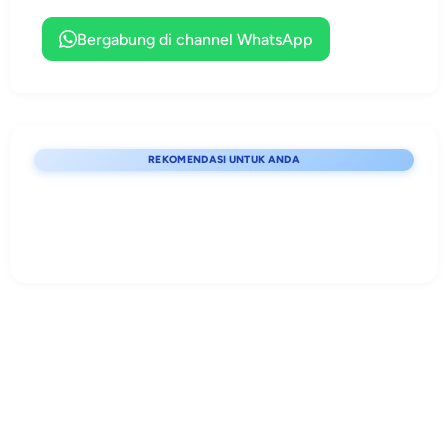
karakter.
profesional.
lengkap,
terstruktur, dan
Bergabung di channel WhatsApp
siap edit.
REKOMENDASI UNTUK ANDA
Lihat detail