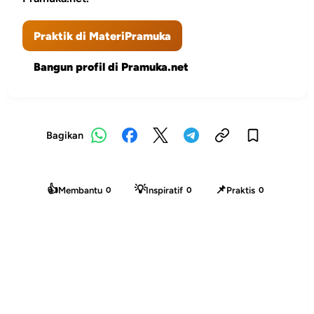
Praktik di MateriPramuka
Bangun profil di Pramuka.net
Bagikan
👍
💡
📌
Membantu
Inspiratif
Praktis
0
0
0