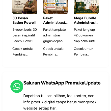
30 Pesan
Paket
Mega Bundle
Baden Powell
Administrasi
Administrasi
Satuan
Gugus Depan
E-book berisi 30
Paket template
Paket lengkap
Pramuka
& RPP/Modul
pesan inspiratif
administrasi
42 dokumen
Ajar Pramuka
2026
Baden-Powell
gugus depan
siap pakai untuk
yang
siap edit untuk
Pembina
Cocok untuk:
Cocok untuk:
Cocok untuk:
dikembangkan
membuat
Pramuka —
Pembina
Pembina
Pembina
menjadi bahan
program kerja,
mencakup
Pramuka,
Pramuka,
Pramuka,
refleksi dan
pelaporan,
RPP/Modul Ajar,
peserta didik,
pengurus
pengurus gugus
panduan
persuratan, data
program kerja,
Dewan
gudep,
depan,
implementasi
anggota, dan
surat, buku kas,
Ambalan,
sekretaris
sekretaris
untuk Pramuka
inventaris lebih
akreditasi, dan
Saluran WhatsApp PramukaUpdate
Dewan Racana,
satuan, dan tim
satuan, dan tim
Indonesia saat
rapi.
bank soal dalam
Gudep, Kwartir,
administrasi
administrasi
ini.
format DOCX
pelatih, dan
yang ingin tata
yang
Dapatkan tulisan pilihan, ide konten, dan
dan XLSX yang
pegiat
kelola gugus
membutuhkan
info produk digital tanpa harus mengecek
mudah diedit.
pendidikan
depan lebih
dokumen
website setiap hari.