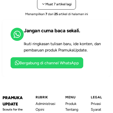
Muat 7 artikel lagi
minum,
anggota
dengan banyak
perlengkapan
Gerakan
gerakan yang
Menampilkan
7
dari
25
artikel di halaman ini
latihan, hingga
Pramuka, dalam
harus dipelajari.
checklist orang
menjalani setiap
Sama halnya
tua.
kegiatannya.
dengan
Jangan cuma baca sekali.
Tongkat
kegiatan...
tersebut
Ikuti ringkasan tulisan baru, ide konten, dan
mempunyai...
pembaruan produk PramukaUpdate.
Bergabung di channel WhatsApp
PRAMUKA
RUBRIK
MENU
LEGAL
Administrasi
Produk
Privasi
UPDATE
Opini
Tentang
Syarat
Scouts for the