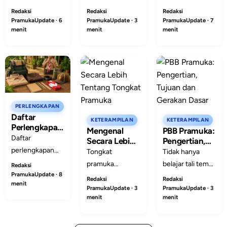
Tata Cara
Sejarah dan
Penggalang,
memiliki tujuan
sekadar
Redaksi
Redaksi
Redaksi
Pemakaian
Fungsinya
mulai dari tanda
yang ingin
menyalakan api
PramukaUpdate · 6
PramukaUpdate · 3
PramukaUpdate · 7
menit
menit
menit
tutup kepala,
dicapai
saat berkemah,
tanda pandu
bersama-sama,
tetapi sarana
dunia, tanda
untuk mencapai
membangun
pelantikan, tanda
tujuan tersebut
persaudaraan,
regu, sampai
dibuatkanlah
refleksi,
cara pemakaian
sebuah visi dan
keberanian, dan
yang rapi.
misi. Sama
kedisiplinan
PERLENGKAPAN
Daftar
halnya den...
dengan
KETERAMPILAN
KETERAMPILAN
Perlengkapan
prosedur aman.
Mengenal
PBB Pramuka:
Pramuka
Daftar
Secara Lebih
Pengertian,
Siaga dan
perlengkapan
Tentang
Tujuan dan
Tongkat
Tidak hanya
Siswa SD
Tongkat
Gerakan
Pramuka Siaga
pramuka
belajar tali temali
Redaksi
yang Perlu
Pramuka
Dasar
dan siswa SD
PramukaUpdate · 8
menjadi salah
saja, dalam
Disiapkan
Redaksi
Redaksi
menit
yang perlu
satu
kegiatan
PramukaUpdate · 3
PramukaUpdate · 3
menit
menit
disiapkan:
kelengkapan
pramuka
seragam, atribut,
yang wajib
terdapat juga
alat tulis, botol
dimiliki oleh
PBB pramuka