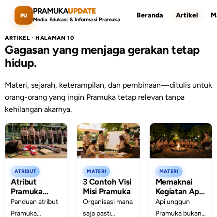
Lewati ke konten utama
PRAMUKA
UPDATE
Beranda
Artikel
M
PU
Media Edukasi & Informasi Pramuka
ARTIKEL · HALAMAN 10
Gagasan yang menjaga gerakan tetap
hidup.
Materi, sejarah, keterampilan, dan pembinaan—ditulis untuk
Cari artikel
ESC
orang-orang yang ingin Pramuka tetap relevan tanpa
kehilangan akarnya.
ATRIBUT
MATERI
MATERI
Atribut
3 Contoh Visi
Memaknai
Pramuka
Misi Pramuka
Kegiatan Api
Penggalang:
Unggun pada
Panduan atribut
Organisasi mana
Api unggun
Bentuk dan
Pramuka,
Pramuka
saja pasti
Pramuka bukan