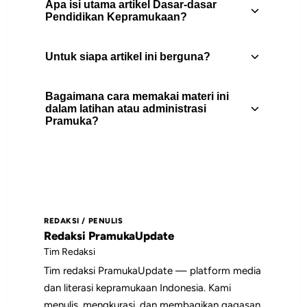
Apa isi utama artikel Dasar-dasar
Pendidikan Kepramukaan?
Untuk siapa artikel ini berguna?
Panduan dasar pendidikan kepramukaan:
prinsip dasar, metode kepramukaan,
Bagaimana cara memakai materi ini
tujuan pembinaan, sistem regu, belajar
Artikel ini berguna untuk pembina
dalam latihan atau administrasi
sambil melakukan, dan contoh penerapan
Pramuka?
Pramuka, peserta didik, pengurus gugus
latihan.
depan, dan pembaca yang
membutuhkan rujukan praktis tentang
Gunakan daftar isi untuk memilih bagian
materi.
yang paling relevan, lalu jadikan poin-
poin utamanya sebagai bahan diskusi,
REDAKSI / PENULIS
catatan pembinaan, atau rujukan saat
Redaksi PramukaUpdate
menyiapkan kegiatan.
Tim Redaksi
Tim redaksi PramukaUpdate — platform media
dan literasi kepramukaan Indonesia. Kami
menulis, mengkurasi, dan membagikan gagasan