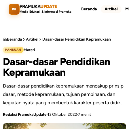
Lewati ke konten utama
PRAMUKA
UPDATE
Beranda
Artikel
M
PU
Media Edukasi & Informasi Pramuka
Beranda
Artikel
Dasar-dasar Pendidikan Kepramukaan
Materi
PANDUAN
Cari artikel
ESC
Dasar-dasar Pendidikan
Kepramukaan
Dasar-dasar pendidikan kepramukaan mencakup prinsip
dasar, metode kepramukaan, tujuan pembinaan, dan
kegiatan nyata yang membentuk karakter peserta didik.
Redaksi PramukaUpdate
·
13 Oktober 2022
·
7 menit