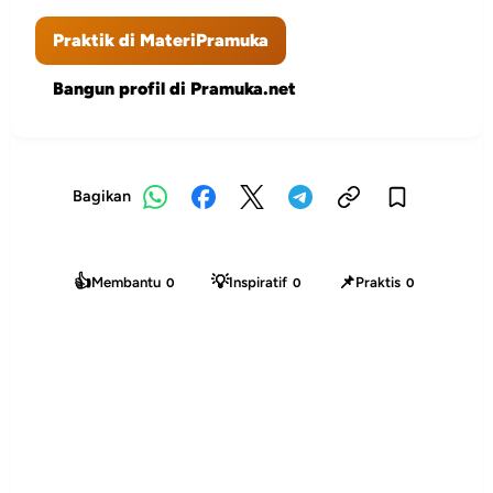
Praktik di MateriPramuka
Bangun profil di Pramuka.net
Bagikan
👍
💡
📌
Membantu
Inspiratif
Praktis
0
0
0