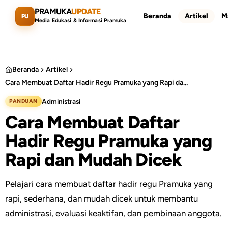
Lewati ke konten utama
PRAMUKA
UPDATE
Beranda
Artikel
M
PU
Media Edukasi & Informasi Pramuka
Beranda
Artikel
Cara Membuat Daftar Hadir Regu Pramuka yang Rapi dan Mudah Dicek
Cari artikel
ESC
Administrasi
PANDUAN
Cara Membuat Daftar
Hadir Regu Pramuka yang
Rapi dan Mudah Dicek
Pelajari cara membuat daftar hadir regu Pramuka yang
rapi, sederhana, dan mudah dicek untuk membantu
administrasi, evaluasi keaktifan, dan pembinaan anggota.