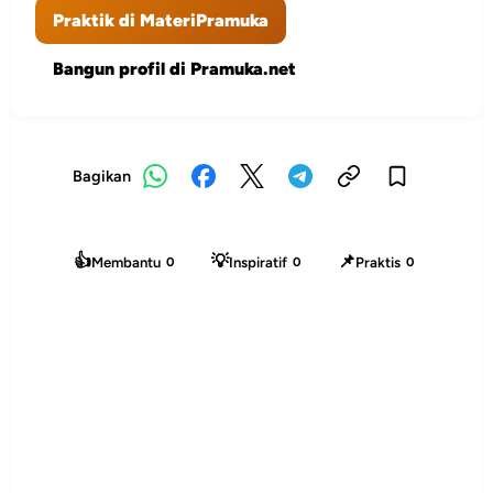
Praktik di MateriPramuka
Bangun profil di Pramuka.net
Bagikan
👍
💡
📌
Membantu
Inspiratif
Praktis
0
0
0