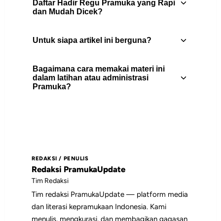
Daftar Hadir Regu Pramuka yang Rapi
dan Mudah Dicek?
Untuk siapa artikel ini berguna?
Pelajari cara membuat daftar hadir regu
Pramuka yang rapi, sederhana, dan
Bagaimana cara memakai materi ini
mudah dicek untuk membantu
Artikel ini berguna untuk pembina
dalam latihan atau administrasi
administrasi, evaluasi keaktifan, dan
Pramuka?
Pramuka, peserta didik, pengurus gugus
pembinaan anggota.
depan, dan pembaca yang
membutuhkan rujukan praktis tentang
Gunakan daftar isi untuk memilih bagian
administrasi.
yang paling relevan, lalu jadikan poin-
poin utamanya sebagai bahan diskusi,
REDAKSI / PENULIS
catatan pembinaan, atau rujukan saat
Redaksi PramukaUpdate
menyiapkan kegiatan.
Tim Redaksi
Tim redaksi PramukaUpdate — platform media
dan literasi kepramukaan Indonesia. Kami
menulis, mengkurasi, dan membagikan gagasan