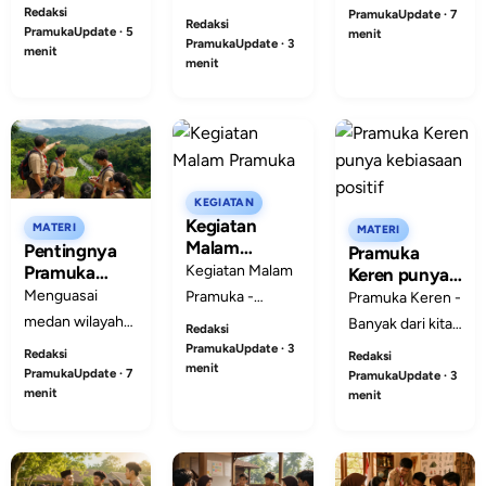
bertujuan
Redaksi
kepanduan,
PramukaUpdate · 7
keterbukaan
Gerakan
Redaksi
membentuk
PramukaUpdate · 5
menit
berkembang
Pramuka
informasi sudah
PramukaUpdate · 3
menit
karakter,
menit
melalui berbagai
dimulai sejak
kemandirian,
organisasi, lalu
Internet hadir
kepemimpinan,
menyatu
ditengah-tengah
kepedulian,
menjadi
kehidupan
keterampilan,
Gerakan
manusia. Banyak
dan tanggung
Pramuka sebagai
sekali manfaat
KEGIATAN
jawab peserta
pendidikan
Kegiatan
yang bisa kita d...
MATERI
MATERI
didik.
Malam
karakter bangsa.
Pentingnya
Pramuka
Pramuka
Pramuka
Kegiatan Malam
Keren punya
Menguasai
kebiasaan
Menguasai
Pramuka -
Pramuka Keren -
Medan
positif
medan wilayah
Sudah tidak
Banyak dari kita
Redaksi
Wilayah
membantu
menjadi rahasia
PramukaUpdate · 3
merasakan
Redaksi
Sebelum
Redaksi
menit
Pramuka
PramukaUpdate · 7
lagi, jika kegiatan
dampak positif
PramukaUpdate · 3
Kegiatan
menit
menit
merencanakan
malam dalam
dari kegiatan
kegiatan
pramuka adalah
pramuka. Baik
lapangan yang
hal yang paling
dari mental, hati,
aman, tertib, dan
dinantikan.
ilmu, dan juga