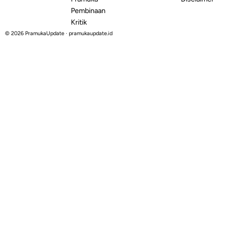
Pembinaan
Kritik
© 2026 PramukaUpdate · pramukaupdate.id