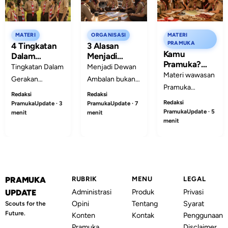
siap menghadapi
Entah mengapa
pengalaman.
risiko lokasi.
cerita kegiatan...
Seorang
pramuka
MATERI
ORGANISASI
MATERI
PRAMUKA
4 Tingkatan
3 Alasan
profesion...
Kamu
Dalam
Menjadi
Pramuka?
Gerakan
Dewan
Tingkatan Dalam
Menjadi Dewan
Yuk Pahami
Materi wawasan
Pramuka,
Ambalan:
Gerakan
Ambalan bukan
Materi
Wajib Tau!
Belajar
Pramuka
Pramuka - Jika
sekadar jabatan
Wawasan
Redaksi
Redaksi
Memimpin,
membantu
Redaksi
Anda sedang
di Pramuka
PramukaUpdate · 3
PramukaUpdate · 7
Pramuka Ini
Mengelola
anggota
PramukaUpdate · 5
menit
menit
mencari info
Penegak. Ini
Kegiatan, dan
menit
memahami
Melayani
tentang tingkatan
ruang belajar
dasar Gerakan
PRAMUKA atau
memimpin,
Pramuka, nilai
baru
mengelola
pembinaan,
mempelajari
kegiatan,
tujuan kegiatan,
PRAMUKA, maka
bermusyawarah,
PRAMUKA
RUBRIK
MENU
LEGAL
dan contoh
Anda sudah
dan melayani
Administrasi
Produk
Privasi
UPDATE
penerapannya di
menemukan
teman sebaya.
Opini
Tentang
Syarat
Scouts for the
gugus depan.
artikel ya...
Future.
Konten
Kontak
Penggunaan
Pramuka
Disclaimer