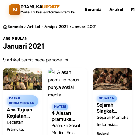
Lewati ke konten utama
PRAMUKA
UPDATE
Beranda
Artikel
M
PU
Media Edukasi & Informasi Pramuka
Beranda
Artikel
Arsip
2021
Januari 2021
ARSIP BULAN
Januari 2021
Cari artikel
ESC
9 artikel terbit pada periode ini.
DASAR
SEJARAH
KEPRAMUKAAN
Sejarah
MATERI
Apa Tujuan
Singkat
4 Alasan
Kegiatan
Pramuka
Sejarah Pramuka
pramuka
Pramuka?
Kegiatan
Indonesia:
Indonesia
harus punya
Pramuka Sosial
Baca Artikel
Dari
Pramuka
sosial media
berawal dari
Media - Era
Ini!
Redaksi
Kepanduan ke